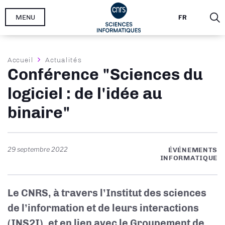
Aller
MENU
FR
au
contenu
principal
Fil
Accueil
Actualités
Conférence "Sciences du
d'Ariane
logiciel : de l'idée au
binaire"
29 septembre 2022
ÉVÉNEMENTS
INFORMATIQUE
Le CNRS, à travers l’Institut des sciences
de l’information et de leurs interactions
(INS2I), et en lien avec le Groupement de