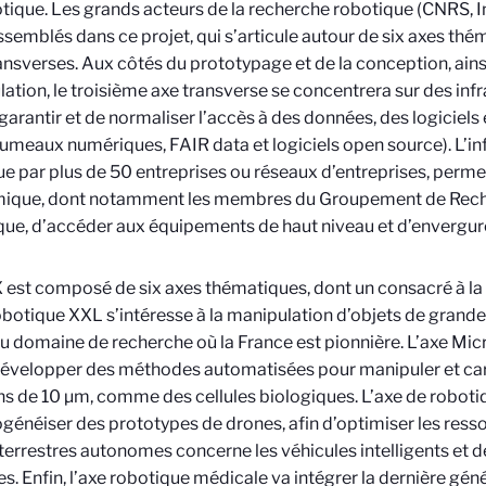
tique. Les grands acteurs de la recherche robotique (CNRS, I
ssemblés dans ce projet, qui s’articule autour de six axes thém
ansverses. Aux côtés du prototypage et de la conception, ains
ation, le troisième axe transverse se concentrera sur des inf
 garantir et de normaliser l’accès à des données, des logiciels
(jumeaux numériques, FAIR data et logiciels open source). L’i
e par plus de 50 entreprises ou réseaux d’entreprises, perm
ique, dont notamment les membres du Groupement de Rec
ue, d’accéder aux équipements de haut niveau et d’envergure
est composé de six axes thématiques, dont un consacré à l
obotique XXL s’intéresse à la manipulation d’objets de grand
 domaine de recherche où la France est pionnière. L’axe Mi
développer des méthodes automatisées pour manipuler et car
s de 10 µm, comme des cellules biologiques. L’axe de robot
énéiser des prototypes de drones, afin d’optimiser les resso
terrestres autonomes concerne les véhicules intelligents et 
es. Enfin, l’axe robotique médicale va intégrer la dernière gén