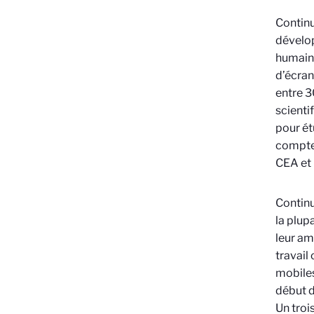
Continu
dévelop
humaine
d’écran
entre 3
scienti
pour ét
compte 
CEA et 
Continu
la plup
leur am
travail
mobiles
début d
Un troi