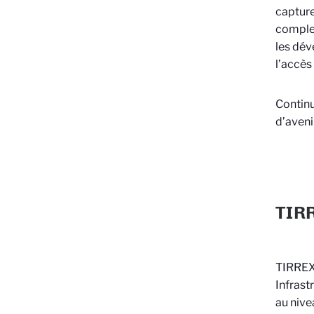
capture
complex
les dév
l’accès
Continu
d’avenir
TIR
TIRREX
Infrast
au nive