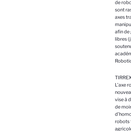
de robo
sont ra
axes tr
manipul
afin de
libres 
soutenu
académ
Robotiq
TIRREX 
L’axe r
nouveau
vise à 
de moin
d’homog
robots 
agricol