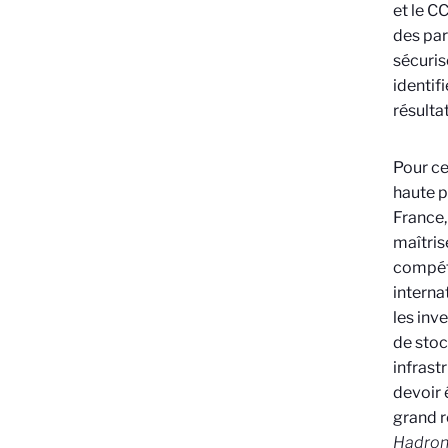
et le C
des par
sécuris
identif
résulta
Pour ce
haute p
France,
maîtris
compéte
interna
les inv
de stoc
infrast
devoir 
grand 
Hadron 