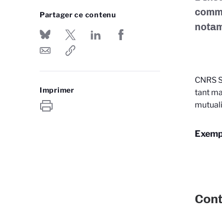
commu
Partager ce contenu
notam
CNRS S
Imprimer
tant ma
mutuali
Exempl
Con