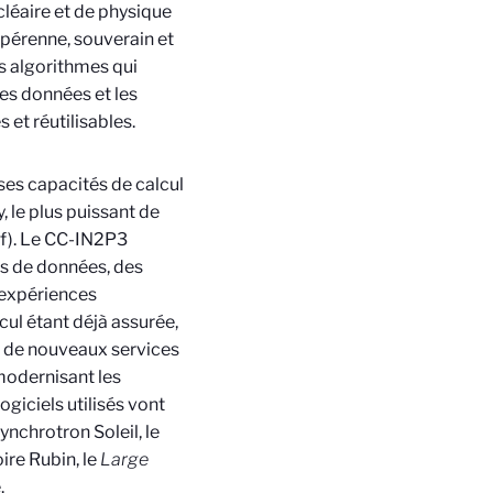
cléaire et de physique
 pérenne, souverain et
es algorithmes qui
Ces données et les
 et réutilisables.
 ses capacités de calcul
 le plus puissant de
if). Le CC-IN2P3
es de données, des
 expériences
cul étant déjà assurée,
r de nouveaux services
modernisant les
giciels utilisés vont
ynchrotron Soleil, le
ire Rubin, le
Large
.