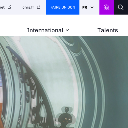
FAIRE UN DON
FR
net
cnrs.fr
International
Talents