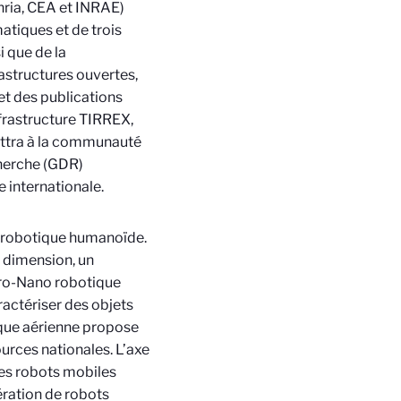
nria, CEA et INRAE)
atiques et de trois
i que de la
rastructures ouvertes,
 et des publications
nfrastructure TIRREX,
ettra à la communauté
herche (GDR)
 internationale.
a robotique humanoïde.
e dimension, un
cro-Nano robotique
actériser des objets
ique aérienne propose
urces nationales. L’axe
des robots mobiles
ération de robots