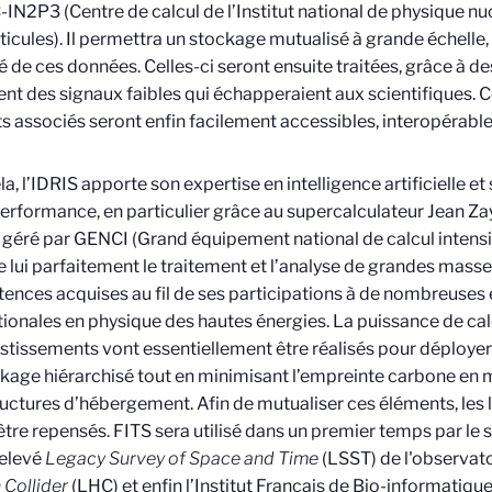
C-IN2P3 (Centre de calcul de l’Institut national de physique nu
ticules). Il permettra un stockage mutualisé à grande échelle,
é de ces données. Celles-ci seront ensuite traitées, grâce à d
ient des signaux faibles qui échapperaient aux scientifiques. 
ts associés seront enfin facilement accessibles, interopérables
la, l’IDRIS apporte son expertise en intelligence artificielle et
erformance, en particulier grâce au supercalculateur Jean Zay,
 géré par GENCI (Grand équipement national de calcul intens
e lui parfaitement le traitement et l’analyse de grandes mass
nces acquises au fil de ses participations à de nombreuses
tionales en physique des hautes énergies. La puissance de cal
estissements vont essentiellement être réalisés pour déploye
kage hiérarchisé tout en minimisant l’empreinte carbone en 
ructures d’hébergement. Afin de mutualiser ces éléments, les lo
être repensés. FITS sera utilisé dans un premier temps par le s
relevé
Legacy Survey of Space and Time
(LSST) de l'observato
Collider
(LHC) et enfin l’Institut Français de Bio-informatique