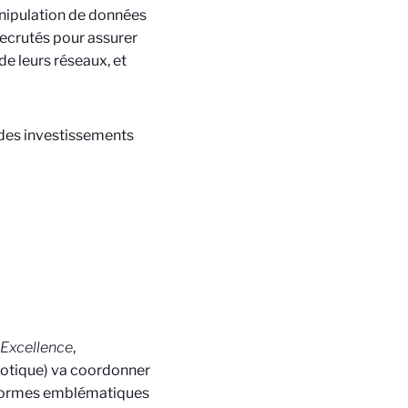
nipulation de données
recrutés pour assurer
e leurs réseaux, et
 des investissements
 Excellence
,
botique) va coordonner
teformes emblématiques