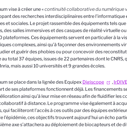
um vise à créer une «
continuité collaborative du numérique v
pant des recherches interdisciplinaires entre l’informatique 
s et sociales. Le projet rassemble des équipements tels q
s, des salles immersives et des casques de réalité virtuelle o
0 plateformes. Ces équipements servent en particulier à la vi
fiques complexes, ainsi qu’à façonner des environnements vir
udier et guérir des phobies ou pour concevoir des reconstitut
au total 37 équipes, issues de 22 partenaires dont le CNRS, qui
Inria, mais aussi 10 universités et 9 grandes écoles.
um se place dans la lignée des Equipex
Digiscope
,
IrDIV
art de ses plateformes fonctionnent déjà. Les financements s
élioration ainsi qu’à leur mise en réseau afin de fluidifier les
 collaboratif à distance. Le programme vise également à acq
, qui faciliteront l’accès à ces outils par des équipes extérieur
e l’épidémie, ces objectifs trouvent aujourd’hui un écho part
sième axe s’attachera au déploiement de biocapteurs et de d