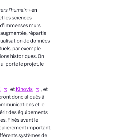
ers l’humain
» en
et les sciences
ue d’immenses murs
u augmentée, répartis
sualisation de données
tuels, par exemple
ions historiques. On
 porte le projet, le
E
et
Kinovis
, et
eront donc alloués à
 communications et le
uérir des équipements
es. Fixés avant le
iculièrement important.
ifférents systèmes de