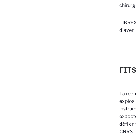
chirurg
TIRREX 
d’avenir
FIT
La rech
explosi
instrum
exaocte
défi en
CNRS : 