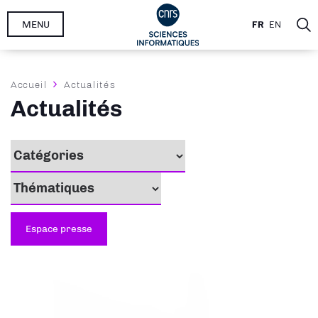
Aller
MENU
FR
EN
au
contenu
principal
Fil
Accueil
Actualités
d'Ariane
Actualités
Espace presse