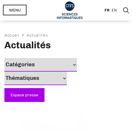
Aller
MENU
FR
EN
au
contenu
principal
Fil
Accueil
Actualités
d'Ariane
Actualités
Espace presse