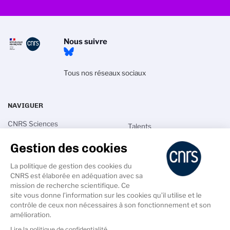
Nous suivre
Tous nos réseaux sociaux
NAVIGUER
CNRS Sciences
Talents
informatiques
Actualités
Gestion des cookies
Recherche
Annuaires
Innovation
La politique de gestion des cookies du
Intranet
CNRS est élaborée en adéquation avec sa
International
mission de recherche scientifique. Ce
site vous donne l’information sur les cookies qu’il utilise et le
contrôle de ceux non nécessaires à son fonctionnement et son
amélioration.
Lire la politique de confidentialité