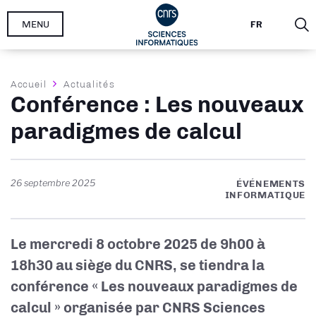
Aller
MENU
FR
au
contenu
principal
Fil
Accueil
Actualités
Conférence : Les nouveaux
d'Ariane
paradigmes de calcul
26 septembre 2025
ÉVÉNEMENTS
INFORMATIQUE
Le mercredi 8 octobre 2025 de 9h00 à
18h30 au siège du CNRS, se tiendra la
conférence «
Les nouveaux paradigmes de
calcul
» organisée par CNRS Sciences