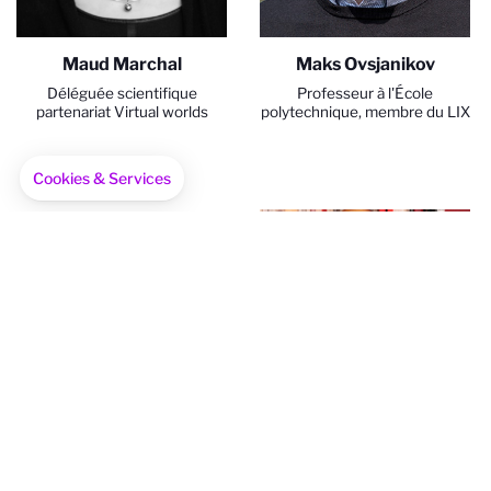
Maud Marchal
Maks Ovsjanikov
Déléguée scientifique
Professeur à l'École
partenariat Virtual worlds
polytechnique, membre du LIX
Cookies & Services
Axeptio consent
Plateforme de Gestion du Consentement : Personnalisez vo
ERC Consolidator
Notre plateforme vous permet d'adapter et de gérer vos par
Grant
2020