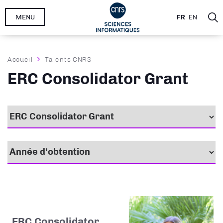
Aller
MENU
FR
EN
au
contenu
principal
Fil
Accueil
Talents CNRS
d'Ariane
ERC Consolidator Grant
ERC Consolidator