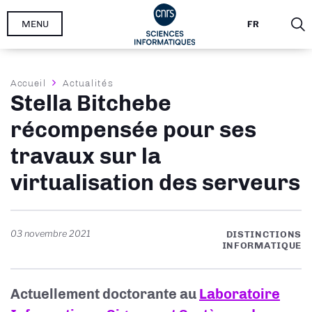
Aller
MENU
FR
au
contenu
principal
Fil
Accueil
Actualités
Stella Bitchebe
d'Ariane
récompensée pour ses
travaux sur la
virtualisation des serveurs
03 novembre 2021
DISTINCTIONS
INFORMATIQUE
Actuellement doctorante au
Laboratoire