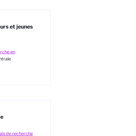
urs et jeunes
erche en
trale
ce
ais de recherche