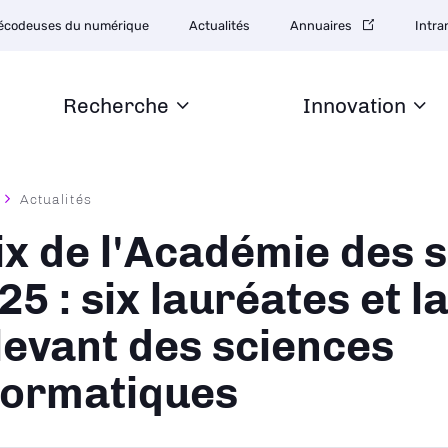
tion
écodeuses du numérique
Actualités
Annuaires
Intra
daire
Recherche
Innovation
Actualités
ane
ix de l'Académie des 
25 : six lauréates et l
levant des sciences
formatiques