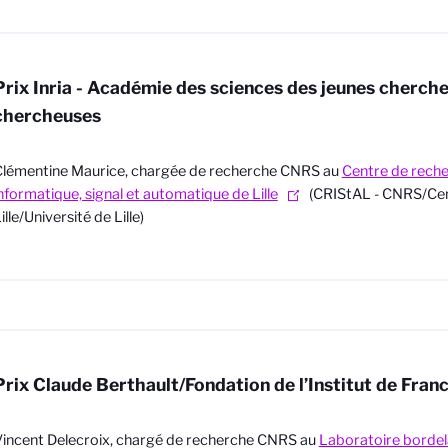
Prix Inria - Académie des sciences des jeunes cherche
chercheuses
lémentine Maurice, chargée de recherche CNRS au
Centre de rech
nformatique, signal et automatique de Lille
(CRIStAL - CNRS/Cen
ille/Université de Lille)
Prix Claude Berthault/Fondation de l’Institut de Fran
incent Delecroix, chargé de recherche CNRS au
Laboratoire bordel