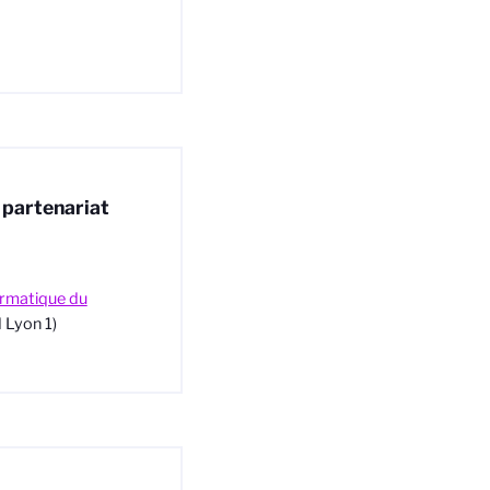
 partenariat
ormatique du
 Lyon 1)