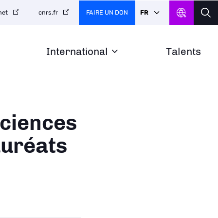
FAIRE UN DON
FR
net
cnrs.fr
International
Talents
sciences
auréats