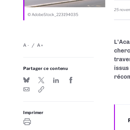
25 nove
© AdobeStock_223194035
L’Aca
A
A
-
+
cherc
trave
issus
Partager ce contenu
réco
Imprimer