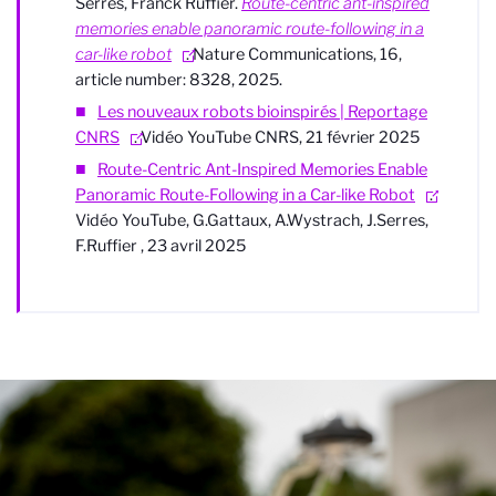
Serres, Franck Ruffier.
Route-centric ant-inspired
memories enable panoramic route-following in a
car-like robot
. Nature Communications, 16,
article number: 8328, 2025.
Les nouveaux robots bioinspirés | Reportage
CNRS
. Vidéo YouTube CNRS, 21 février 2025
Route-Centric Ant-Inspired Memories Enable
Panoramic Route-Following in a Car-like Robot
.
Vidéo YouTube, G.Gattaux, A.Wystrach, J.Serres,
F.Ruffier , 23 avril 2025