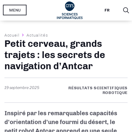
Aller
MENU
FR
au
contenu
principal
Fil
Accueil
Actualités
Petit cerveau, grands
d'Ariane
trajets : les secrets de
navigation d’Antcar
19 septembre 2025
RÉSULTATS SCIENTIFIQUES
ROBOTIQUE
Inspiré par les remarquables capacités
d’orientation d’une fourmi du désert, le
petit robot Antcar apprend en une seule