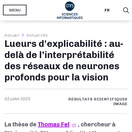
Aller
MENU
FR
au
contenu
principal
Fil
Accueil
Actualités
Lueurs d'explicabilité : au-
d'Ariane
delà de l’interprétabilité
des réseaux de neurones
profonds pour la vision
02 juillet 2025
RÉSULTATS SCIENTIFIQUES
IMAGE
La thèse de
Thomas Fel
, chercheur à