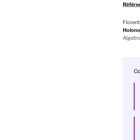
Référen
Florent
Holono
Algebr
Co