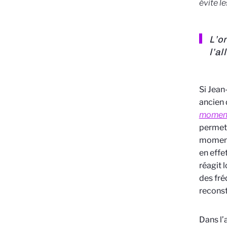
évite l
L’o
l’a
Si Jean
ancien 
moment
permett
moments
en effe
réagit 
des fré
reconst
Dans l’