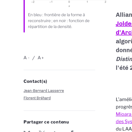
Allian
En bleu : frontière de la forme à
reconstruire ; en noir : fonction de
Jolde
répartition de la densité.
d’Arc
algor
donné
A
A
Disti
-
+
l’été 
Contact(s)
Jean-Bernard Lasserre
Florent Bréhard
L’améli
progrès
Mioara
des Sy
Partager ce contenu
du LAAS