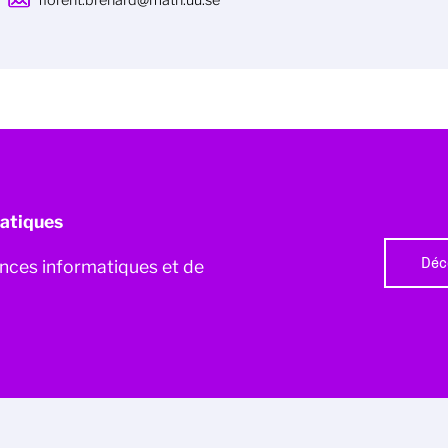
florent.brehard@math.uu.se
atiques
Déc
iences informatiques et de