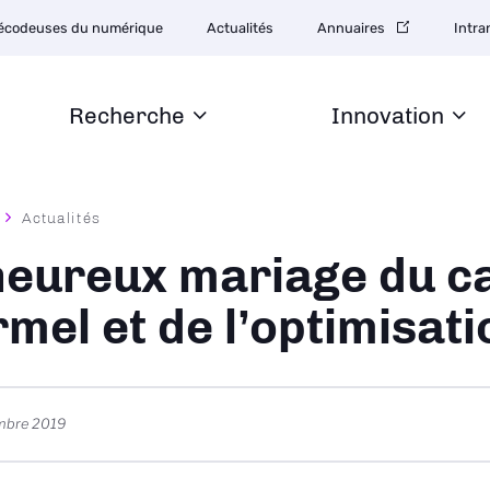
tion
écodeuses du numérique
Actualités
Annuaires
Intra
daire
Recherche
Innovation
Actualités
ane
heureux mariage du ca
rmel et de l’optimisati
mbre 2019