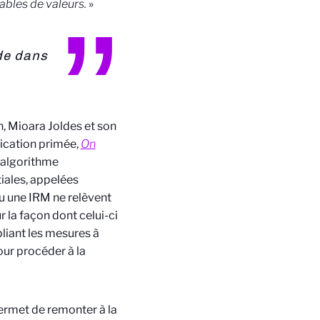
tables de valeurs.
»
ide dans
, Mioara Joldes et son
lication primée,
On
 algorithme
iales, appelées
 une IRM ne relèvent
r la façon dont celui-ci
pliant les mesures à
ur procéder à la
ermet de remonter à la