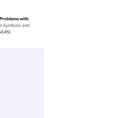
Problems with
on Symbolic and
6645
⟩