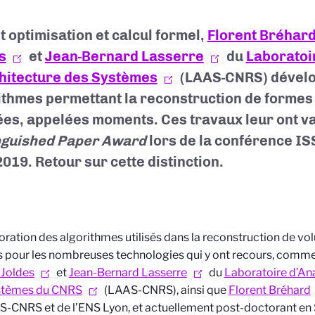
t optimisation et calcul formel,
Florent Bréhar
s
et
Jean-Bernard Lasserre
du
Laboratoi
hitecture des Systèmes
(LAAS-CNRS)
dévelo
ithmes permettant la reconstruction de formes 
es, appelées moments. Ces travaux leur ont val
nguished Paper
Award
lors de la conférence I
2019. Retour sur cette distinction.
oration des algorithmes utilisés dans la reconstruction de vo
 pour les nombreuses technologies qui y ont recours, comme
 Joldes
et
Jean-Bernard Lasserre
du
Laboratoire d’Ana
stèmes du CNRS
(LAAS-CNRS), ainsi que
Florent Bréhard
-CNRS et de l’ENS Lyon, et actuellement post-doctorant en S