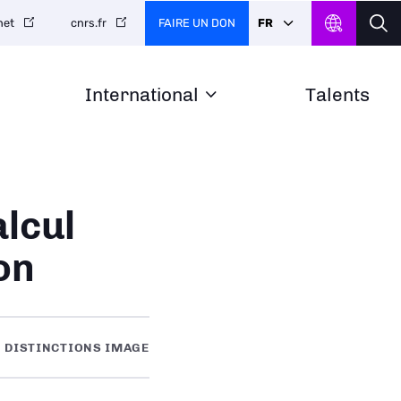
FAIRE UN DON
FR
net
cnrs.fr
International
Talents
lcul
on
DISTINCTIONS IMAGE