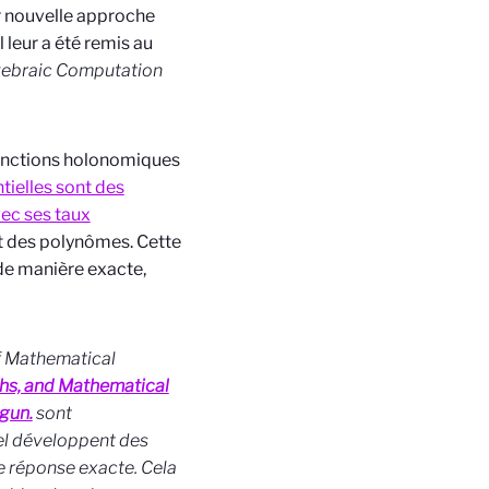
r nouvelle approche
 leur a été remis au
gebraic Computation
fonctions holonomiques
tielles sont des
vec ses taux
nt des polynômes. Cette
 de manière exacte,
 Mathematical
hs, and Mathematical
egun.
sont
el développent des
e réponse exacte. Cela