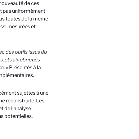
a nouveauté de ces
’est pas uniformément
pas toutes de la même
aussi mesurées et
c des outils issus du
bjets algébriques
ce
.
» Présentés à la
omplémentaires.
cément sujettes à une
me reconstruite. Les
et de l’analyse
s potentielles.