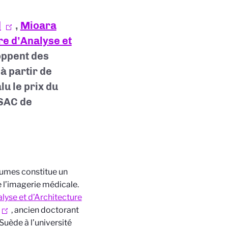
d
,
Mioara
re d’Analyse et
ppent des
à partir de
u le prix du
SSAC de
lumes constitue un
 l’imagerie médicale.
lyse et d’Architecture
, ancien doctorant
uède à l’université