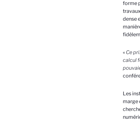
forme p
travaux
dense e
manière
fidèlem
«
Ce pri
calcul 
pouvaie
confére
Les ins
marge d
cherche
numériq