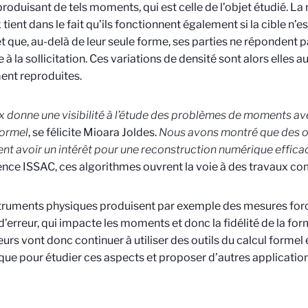
roduisant de tels moments, qui est celle de l’objet étudié. L
 tient dans le fait qu’ils fonctionnent également si la cible n
t que, au-delà de leur seule forme, ses parties ne répondent 
 à la sollicitation. Ces variations de densité sont alors elles 
ent reproduites.
x donne une visibilité à l’étude des problèmes de moments ave
formel
, se félicite Mioara Joldes.
Nous avons montré que des o
nt avoir un intérêt pour une reconstruction numérique effica
nce ISSAC, ces algorithmes ouvrent la voie à des travaux c
truments physiques produisent par exemple des mesures for
’erreur, qui impacte les moments et donc la fidélité de la for
urs vont donc continuer à utiliser des outils du calcul formel 
ue pour étudier ces aspects et proposer d’autres application