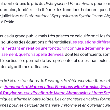
la, ont obtenu le prix du
Distinguished Paper
Award
pour leu
 domaine, fondée sur la théorie des fonctions holonomiques. Il
juillet lors de l’
International Symposium on Symbolic and Al
 à Pékin.
es du grand public mais très prisées en calcul formel, les 
s solutions des équations différentielles
Les équations différen
ns mettant en relation une fonction inconnue à déterminer a
issement, que l’on appelle dérivées.
dont les coefficients so
té particulière permet de les représenter et de les manipuler
 des algorithmes efficaces.
on 60 % des fonctions de l’ouvrage de référence
Handbook of
ons
Handbook of Mathematical Functions with Formulas, Grap
 à l’origine sous la direction de Milton Abramowitz et Irene St
iques, affirme Mioara Joldes. Les chercheurs en calcul form
hmes pour les calculer de manière uniforme et en obtenant un