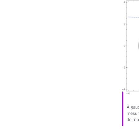
À gauc
mesuré
de rép