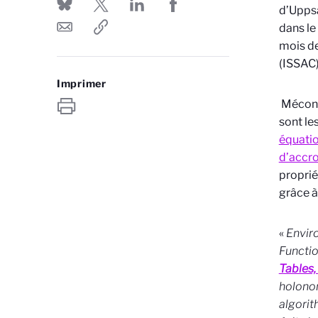
d’Uppsa
dans le
mois de 
(ISSAC)
Imprimer
Méconnu
sont le
équatio
d’accro
proprié
grâce à
«
Envir
Functi
Tables,
holonom
algorit