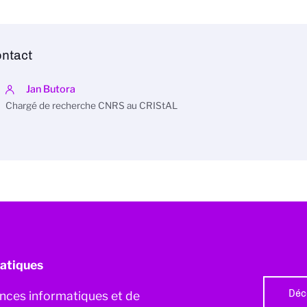
ntact
Jan Butora
Chargé de recherche CNRS au CRIStAL
atiques
Déc
iences informatiques et de