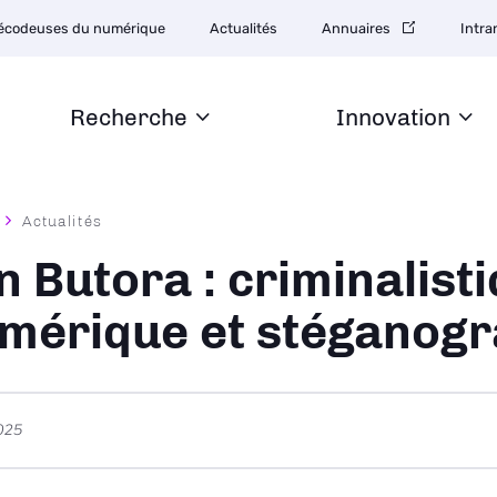
tion
écodeuses du numérique
Actualités
Annuaires
Intra
daire
Recherche
Innovation
Actualités
ane
n Butora : criminalist
mérique et stéganogr
025