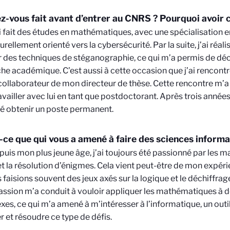
z-vous fait avant d’entrer au CNRS ? Pourquoi avoir 
J’ai fait des études en mathématiques, avec une spécialisation 
urellement orienté vers la cybersécurité. Par la suite, j’ai réal
r des techniques de stéganographie, ce qui m’a permis de déc
he académique. C’est aussi à cette occasion que j’ai rencont
ollaborateur de mon directeur de thèse. Cette rencontre m’a c
availler avec lui en tant que postdoctorant. Après trois année
é obtenir un poste permanent.
-ce que qui vous a amené à faire des sciences informa
Depuis mon plus jeune âge, j’ai toujours été passionné par les 
t la résolution d’énigmes. Cela vient peut-être de mon expéri
 faisions souvent des jeux axés sur la logique et le déchiffrag
assion m’a conduit à vouloir appliquer les mathématiques à
es, ce qui m’a amené à m’intéresser à l’informatique, un outil
r et résoudre ce type de défis.