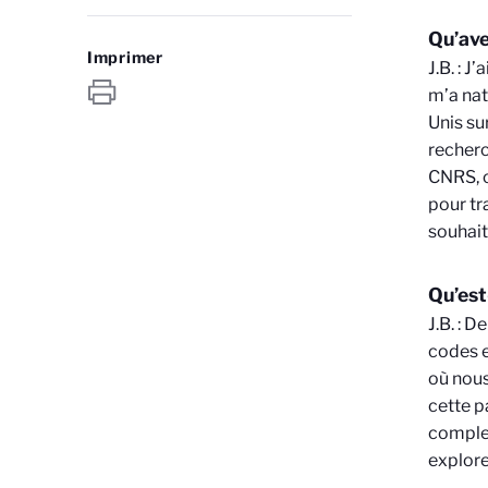
Qu’ave
Imprimer
J.B. : 
m’a nat
Unis su
recherc
CNRS, c
pour tr
souhait
Qu’est
J.B. : 
codes e
où nous
cette p
complex
explore