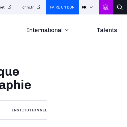
FAIRE UN DON
FR
net
cnrs.fr
International
Talents
ique
aphie
INSTITUTIONNEL