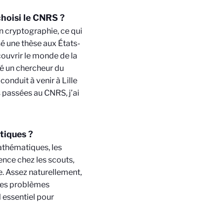
choisi le CNRS ?
en cryptographie, ce qui
isé une thèse aux États-
ouvrir le monde de la
ré un chercheur du
onduit à venir à Lille
s passées au CNRS, j’ai
tiques ?
mathématiques, les
ence chez les scouts,
e. Assez naturellement,
 des problèmes
 essentiel pour