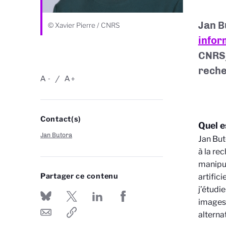
Jan B
© Xavier Pierre / CNRS
infor
CNRS/
rech
A
A
-
+
Contact(s)
Quel e
Jan Butora
Jan But
à la re
manipul
Partager ce contenu
artific
j’étudi
images,
alterna