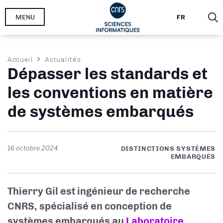
Aller
MENU
FR
au
contenu
principal
Fil
Accueil
Actualités
Dépasser les standards et
d'Ariane
les conventions en matière
de systèmes embarqués
16 octobre 2024
DISTINCTIONS SYSTÈMES
EMBARQUÉS
Thierry Gil est ingénieur de recherche
CNRS, spécialisé en conception de
systèmes embarqués au
Laboratoire