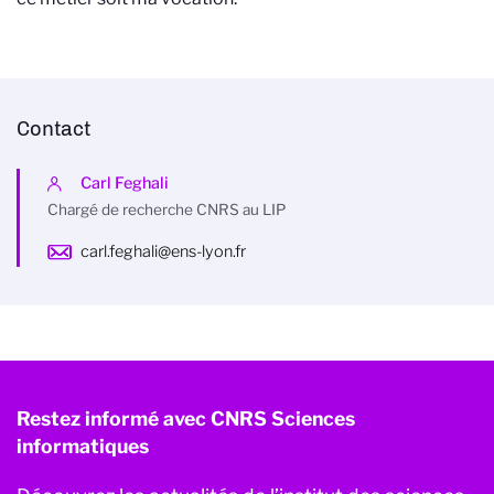
Contact
Carl Feghali
Chargé de recherche CNRS au LIP
carl.feghali@ens-lyon.fr
Restez informé avec CNRS Sciences
informatiques