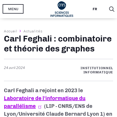
Aller
MENU
FR
au
contenu
principal
Fil
Accueil
Actualités
Carl Feghali : combinatoire
d'Ariane
et théorie des graphes
24 avril 2024
INSTITUTIONNEL
INFORMATIQUE
Carl Feghali a rejoint en 2023 le
Laboratoire de l'informatique du
parallélisme
(LIP - CNRS/ENS de
Lyon/Université Claude Bernard Lyon 1) en