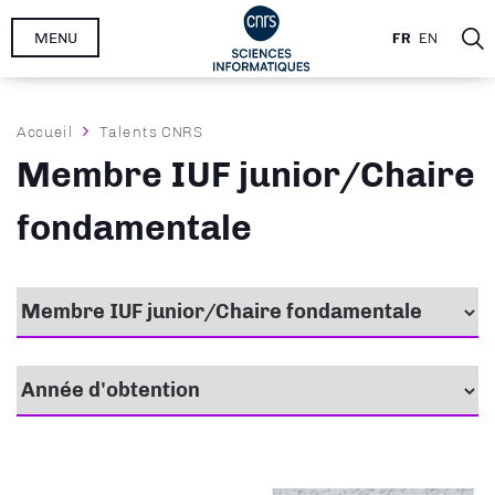
Aller
MENU
FR
EN
au
contenu
principal
Fil
Accueil
Talents CNRS
d'Ariane
Membre IUF junior/Chaire
fondamentale