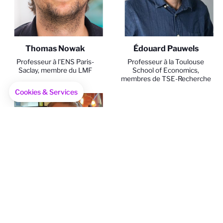
Thomas Nowak
Édouard Pauwels
Professeur à l’ENS Paris-
Professeur à la Toulouse
Saclay, membre du LMF
School of Economics,
membres de TSE-Recherche
Cookies & Services
Axeptio consent
Plateforme de Gestion du Consentement : Personnalisez vo
Notre plateforme vous permet d'adapter et de gérer vos par