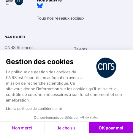
Nous suivre
Tous nos réseaux sociaux
NAVIGUER
CNRS Sciences
Talents
informatiques
Actualités
Gestion des cookies
Recherche
Annuaires
Innovation
La politique de gestion des cookies du
Intranet
CNRS est élaborée en adéquation avec sa
International
mission de recherche scientifique. Ce
site vous donne l’information sur les cookies qu’il utilise et le
contrôle de ceux non nécessaires à son fonctionnement et son
amélioration.
Lire la politique de confidentialité
PIED
DE
Crédits
Mentions légales
Données personnelles
Consentements certifiés par
PAGE
SECONDAIRE
Cookies & Services
Non merci
Je choisis
OK pour moi
Gestion des cookies