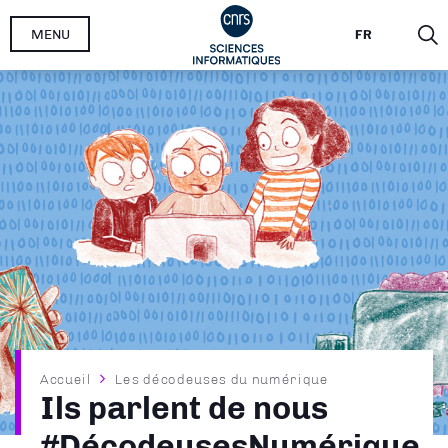
Aller
MENU
FR
au
contenu
principal
Fil
Accueil
Les décodeuses du numérique
Ils parlent de nous
d'Ariane
#DécodeusesNumérique