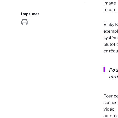
image 
récompe
Imprimer
Vicky K
exemple
système
plutôt 
en rédu
Pou
man
Pour ce
scènes 
vidéo.
automat