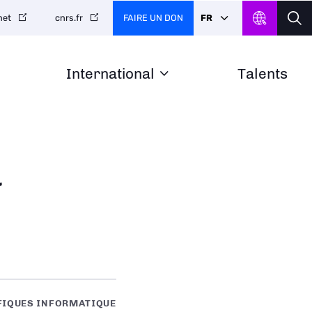
FAIRE UN DON
FR
net
cnrs.fr
International
Talents
a
FIQUES INFORMATIQUE