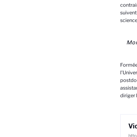
contrai
suiven
science
Mon
Formée
l’Univ
postdoc
assista
diriger
Vi
http