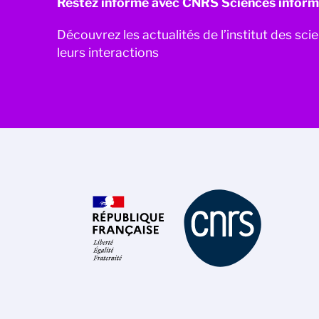
Restez informé avec CNRS Sciences inform
Découvrez les actualités de l’institut des sc
leurs interactions