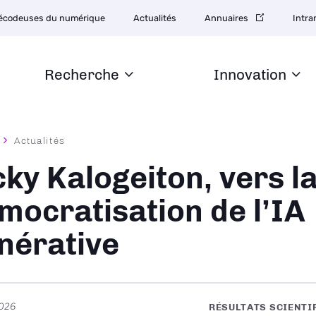
tion
écodeuses du numérique
Actualités
Annuaires
Intra
daire
Recherche
Innovation
Actualités
ane
cky Kalogeiton, vers l
mocratisation de l’IA
nérative
2026
RÉSULTATS SCIENTI