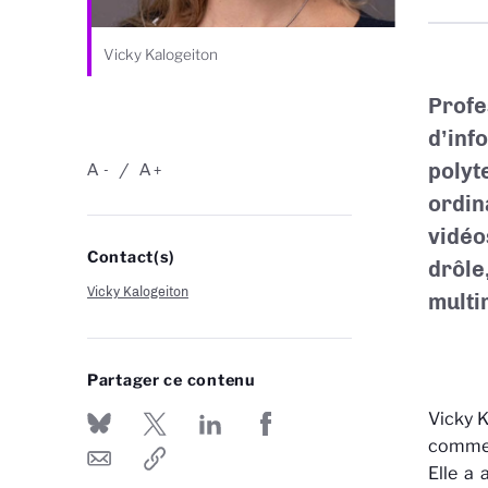
Vicky Kalogeiton
Prof
d’in
polyt
A
A
-
+
ordin
vidé
Contact(s)
drôle
Vicky Kalogeiton
multi
Partager ce contenu
Vicky Ka
commen
Elle a 