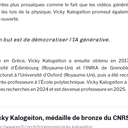
ntes plus prosaïques comme le fait que les vidéos générée
t les lois de la physique. Vicky Kalogeiton promeut égal
 ouverte.
 but est de démocratiser l’IA générative.
 en Grèce, Vicky Kalogeiton a ensuite obtenu en 201
ersité d’Édimbourg (Royaume-Uni) et l’INRIA de Grenobl
torat à l’Université d’Oxford (Royaume-Uni), puis a été 
nte-professeure à l’École polytechnique. Vicky Kalogeiton a 
 les recherches en 2024 et est devenue professeure en 2025.
cky Kalogeiton, médaille de bronze du CN
s://www.ins2i.cnrs.fr/fr/personne/vicky-kalogeiton