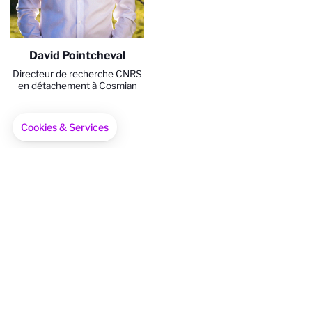
David Pointcheval
Directeur de recherche CNRS
en détachement à Cosmian
Cookies & Services
Axeptio consent
Plateforme de Gestion du Consentement : Personnalisez vo
ERC Proof of
Notre plateforme vous permet d'adapter et de gérer vos par
Concept Grant
2019