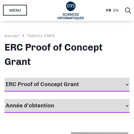
Aller
MENU
FR
EN
au
contenu
principal
Fil
Accueil
Talents CNRS
d'Ariane
ERC Proof of Concept
Grant