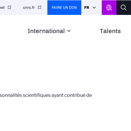
FAIRE UN DON
FR
net
cnrs.fr
International
Talents
rsonnalités scientifiques ayant contribué de