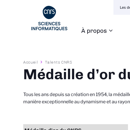
Naviga
Aller
Les d
secon
au
contenu
principal
À propos
Navigation
principale
Fil
Accueil
Talents CNRS
d'Ariane
Médaille d’or 
Tous les ans depuis sa création en 1954, la médail
manière exceptionnelle au dynamisme et au rayon