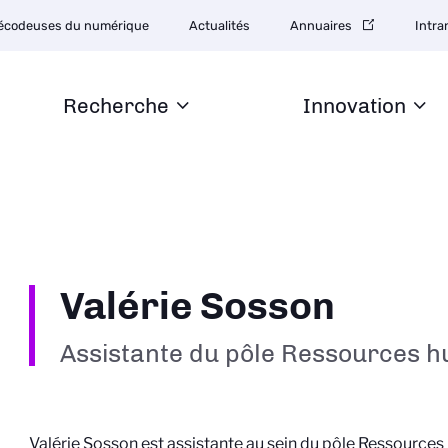
tion
écodeuses du numérique
Actualités
Annuaires
Intra
daire
Recherche
Innovation
Valérie Sosson
Assistante du pôle Ressources 
Valérie Sosson est assistante au sein du pôle Ressourc