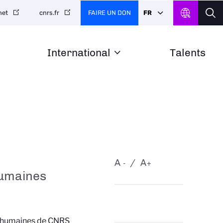
FAIRE UN DON
FR
net
cnrs.fr
International
Talents
A
A
-
+
humaines
es humaines de CNRS