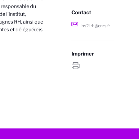
a responsable du
Contact
e l’institut,
pagnes RH, ainsi que
ins2i.rh@cnrs.fr
ntes et délégué(e)s
Imprimer