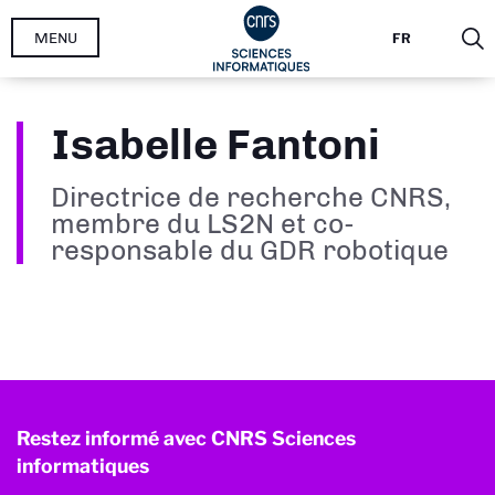
Aller
MENU
FR
au
contenu
principal
Isabelle Fantoni
Directrice de recherche CNRS,
membre du LS2N et co-
responsable du GDR robotique
Restez informé avec CNRS Sciences
informatiques