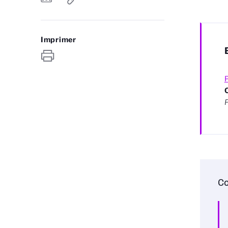
Imprimer
P
P
Co