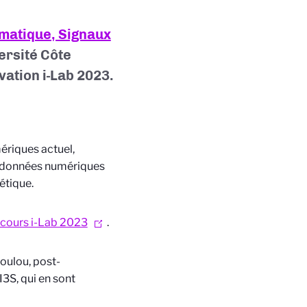
rmatique, Signaux
ersité Côte
vation i-Lab 2023.
ériques actuel,
s données numériques
étique.
cours i-Lab 2023
.
oulou, post-
I3S, qui en sont