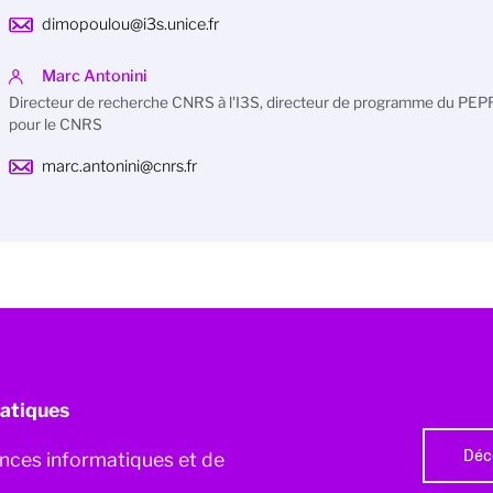
dimopoulou@i3s.unice.fr
Marc Antonini
Directeur de recherche CNRS à l'I3S, directeur de programme du PEP
pour le CNRS
marc.antonini@cnrs.fr
atiques
Déc
iences informatiques et de