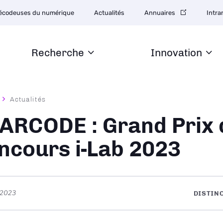
tion
écodeuses du numérique
Actualités
Annuaires
Intra
daire
Recherche
Innovation
Actualités
ane
ARCODE : Grand Prix 
ncours i-Lab 2023
t 2023
DISTIN