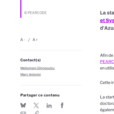
La st
© PEARCODE
et Sy
d'Azu
A
A
-
+
Afin de
Contact(s)
PEAR
en util
Melpomeni Dimopoulou
Marc Antonini
Cette i
Partager ce contenu
La star
doctora
égaleme