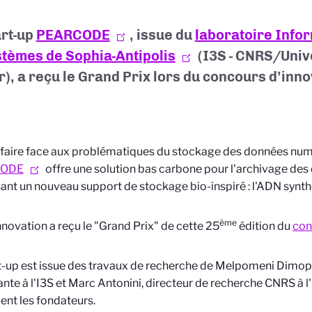
art-up
PEARCODE
, issue du
laboratoire Info
stèmes de Sophia-Antipolis
(I3S - CNRS/Univ
r), a reçu le Grand Prix lors du concours d’inno
 faire face aux problématiques du stockage des données num
CODE
offre une solution bas carbone pour l'archivage de
isant un nouveau support de stockage bio-inspiré : l'ADN synth
ème
nnovation a reçu le "Grand Prix" de cette 25
édition du
con
t-up est issue des travaux de recherche de Melpomeni Dimop
nte à l'I3S et Marc Antonini, directeur de recherche CNRS à l'
nt les fondateurs.