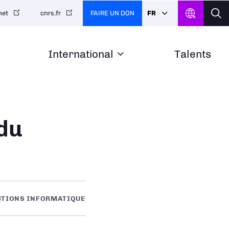
FAIRE UN DON
FR
net
cnrs.fr
International
Talents
du
CTIONS INFORMATIQUE