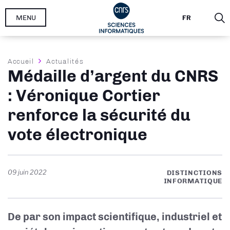
Aller
MENU
FR
au
contenu
principal
Fil
Accueil
Actualités
Médaille d’argent du CNRS
d'Ariane
: Véronique Cortier
renforce la sécurité du
vote électronique
09 juin 2022
DISTINCTIONS
INFORMATIQUE
De par son impact scientifique, industriel et