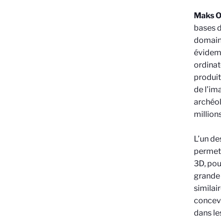
Maks Ov
bases 
domaine
évidemm
ordinat
produit
de l’im
archéol
million
L’un de
permett
3D, pou
grande 
similai
concevo
dans le