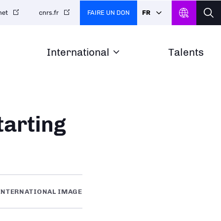
FAIRE UN DON
FR
net
cnrs.fr
International
Talents
tarting
INTERNATIONAL IMAGE