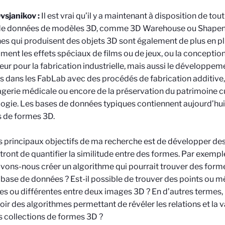
sjanikov :
Il est vrai qu’il y a maintenant à disposition de to
de données de modèles 3D, comme 3D Warehouse ou Shapene
s qui produisent des objets 3D sont également de plus en plu
ent les effets spéciaux de films ou de jeux, ou la conception
eur pour la fabrication industrielle, mais aussi le développem
s dans les FabLab avec des procédés de fabrication additive
agerie médicale ou encore de la préservation du patrimoine 
ogie. Les bases de données typiques contiennent aujourd’hui 
s de formes 3D.
s principaux objectifs de ma recherche est de développer de
ront de quantifier la similitude entre des formes. Par exemple,
vons-nous créer un algorithme qui pourrait trouver des forme
base de données ? Est-il possible de trouver des points ou 
res ou différentes entre deux images 3D ? En d’autres terme
ir des algorithmes permettant de révéler les relations et la va
s collections de formes 3D ?