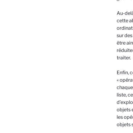
Au-delà
cette a
ordinat
sur des
être ai
réduite
traiter.
Enfin, 
« opéra
chaque 
liste, 
d’explo
objets 
les opé
objets 