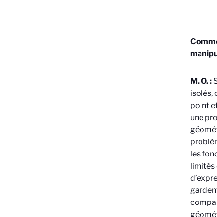
Commen
manipu
M. O. :
S
isolés,
point e
une pro
géométr
problèm
les fon
limités
d’expre
gardent
compara
géométr