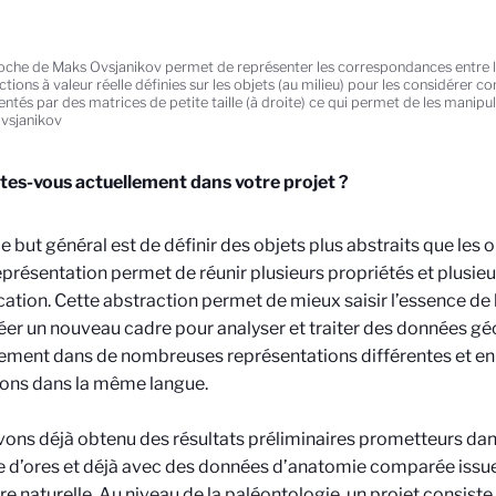
oche de Maks Ovsjanikov permet de représenter les correspondances entre l
ctions à valeur réelle définies sur les objets (au milieu) pour les considérer
ntés par des matrices de petite taille (à droite) ce qui permet de les manipul
vsjanikov
tes-vous actuellement dans votre projet ?
Le but général est de définir des objets plus abstraits que les 
eprésentation permet de réunir plusieurs propriétés et plusi
cation. Cette abstraction permet de mieux saisir l’essence de
réer un nouveau cadre pour analyser et traiter des données g
ement dans de nombreuses représentations différentes et en
ons dans la même langue.
ons déjà obtenu des résultats préliminaires prometteurs dans
le d’ores et déjà avec des données d’anatomie comparée is
ire naturelle. Au niveau de la paléontologie, un projet consis