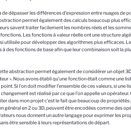
 de dépasser les différences d’expression entre nuages de po
bstraction permet également des calculs beaucoup plus effic
eurs savent traiter facilement les nombres réels et les somme
 fonctions. Les fonctions à valeur réelle ont une structure algé
nsi utilisée pour développer des algorithmes plus efficaces. L
s à des fonctions de base afin que leur combinaison soit la pl
cette abstraction permet également de considérer un objet 
teur ». Nous avons établi qu’une fonction était comme une list
point. Si l’on doit modifier l’ensemble de ces valeurs, si une li
ce changement est réalisé par ce que l’on appelle un opérateur
iter dans mon projet c’est le fait que beaucoup de propriété
en général en 2 ou 3D, peuvent être encodées comme des opé
rateurs nous donnent un autre langage pour exprimer les prop
sans être sensible à leurs représentations de départ.