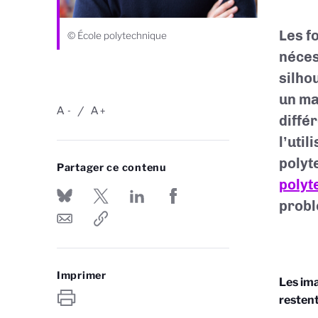
Les f
© École polytechnique
néces
silho
un ma
A
A
-
+
diffé
l’util
polyt
Partager ce contenu
polyt
probl
Imprimer
Les ima
restent