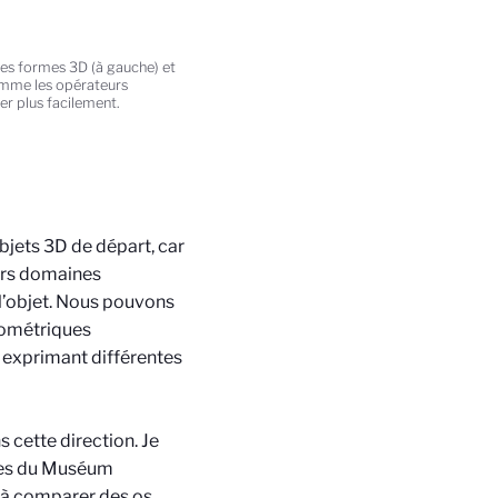
es formes 3D (à gauche) et
 comme les opérateurs
er plus facilement.
objets 3D de départ, car
eurs domaines
 l’objet. Nous pouvons
éométriques
 exprimant différentes
 cette direction. Je
sues du Muséum
te à comparer des os