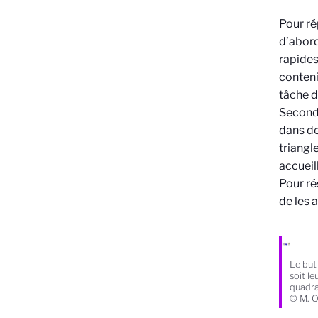
Pour ré
d’abord
rapides
conteni
tâche d
Second
dans de
triangl
accueil
Pour ré
de les 
Le but
soit l
quadra
© M. O