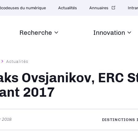
tion
écodeuses du numérique
Actualités
Annuaires
Intra
daire
Recherche
Innovation
Actualités
ane
ks Ovsjanikov, ERC S
ant 2017
er 2018
DISTINCTIONS 