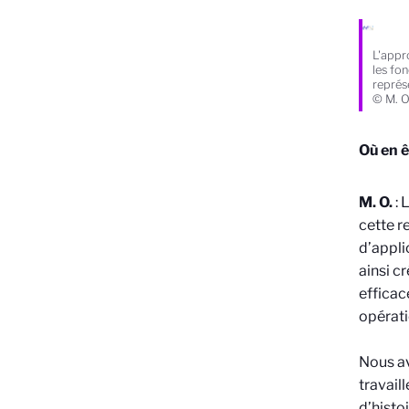
L'appr
les fon
représe
© M. O
Où en ê
M. O.
: 
cette r
d’appli
ainsi c
efficac
opérati
Nous av
travail
d’histo