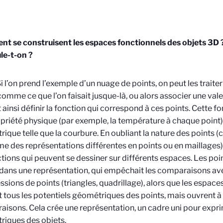
t se construisent les espaces fonctionnels des objets 3D 
le-t-on ?
i l’on prend l’exemple d’un nuage de points, on peut les trai
 comme ce que l’on faisait jusque-là, ou alors associer une val
t ainsi définir la fonction qui correspond à ces points. Cette 
priété physique (par exemple, la température à chaque point)
ique telle que la courbure. En oubliant la nature des points (ce
e des représentations différentes en points ou en maillages)
ctions qui peuvent se dessiner sur différents espaces. Les poin
 dans une représentation, qui empêchait les comparaisons av
ssions de points (triangles, quadrillage), alors que les espace
 tous les potentiels géométriques des points, mais ouvrent à 
isons. Cela crée une représentation, un cadre uni pour expri
iques des objets.