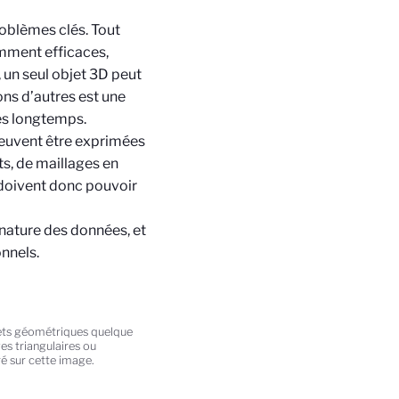
oblèmes clés. Tout
mment efficaces,
 un seul objet 3D peut
ons d’autres est une
rès longtemps.
euvent être exprimées
ts, de maillages en
 doivent donc pouvoir
 nature des données, et
onnels.
bjets géométriques quelque
es triangulaires ou
 sur cette image.