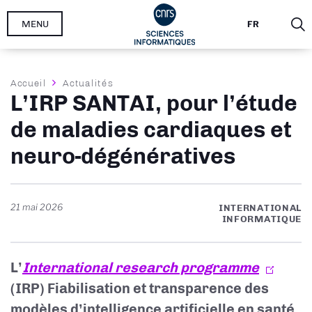
Aller
MENU
FR
au
contenu
principal
Fil
Accueil
Actualités
L’IRP SANTAI, pour l’étude
d'Ariane
de maladies cardiaques et
neuro-dégénératives
21 mai 2026
INTERNATIONAL
INFORMATIQUE
L’
International research programme
(IRP) Fiabilisation et transparence des
modèles d’intelligence artificielle en santé