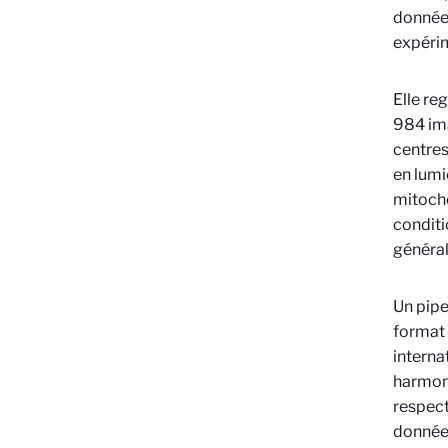
données
expérim
Elle re
984 im
centres
en lumi
mitocho
condit
général
Un pipe
format
interna
harmoni
respect
donnée