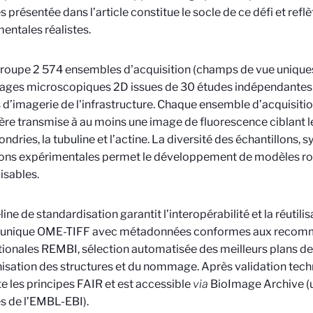
 présentée dans l’article constitue le socle de ce défi et refl
entales réalistes.
groupe 2 574 ensembles d'acquisition (champs de vue uniques
ages microscopiques 2D issues de 30 études indépendantes 
 d’imagerie de l'infrastructure. Chaque ensemble d’acquisiti
ère transmise à au moins une image de fluorescence ciblant le
ndries, la tubuline et l’actine. La diversité des échantillons,
ions expérimentales permet le développement de modèles ro
isables.
line de standardisation garantit l’interopérabilité et la réutili
 unique OME-TIFF avec métadonnées conformes aux recom
tionales REMBI, sélection automatisée des meilleurs plans de 
sation des structures et du nommage. Après validation tech
e les principes FAIR et est accessible
via
BioImage Archive (
s de l’EMBL-EBI).