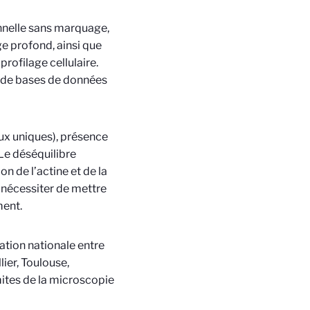
nnelle sans marquage,
e profond, ainsi que
profilage cellulaire.
n de bases de données
aux uniques), présence
Le
déséquilibre
n de l’actine et de la
nécessiter de mettre
ment.
ration nationale entre
ier, Toulouse,
mites de la microscopie