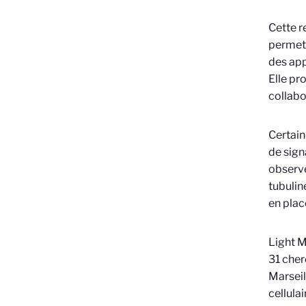
Cette r
permett
des ap
Elle pr
collabo
Certain
de sign
observé
tubulin
en plac
Light My
31 cher
Marseil
cellulai