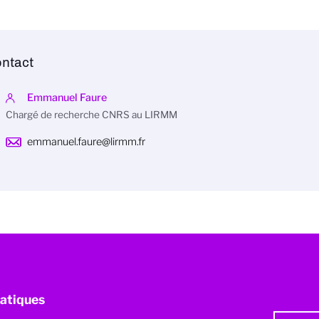
ntact
Emmanuel Faure
Chargé de recherche CNRS au LIRMM
emmanuel.faure@lirmm.fr
atiques