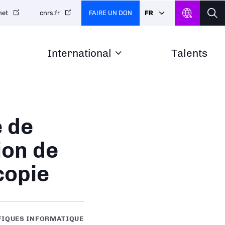
FAIRE UN DON
FR
net
cnrs.fr
International
Talents
e de
ion de
copie
FIQUES INFORMATIQUE