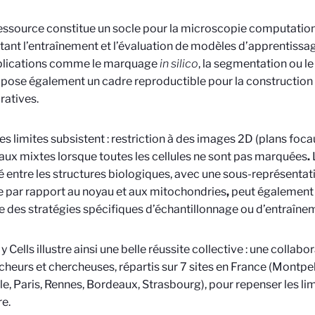
essource constitue un socle pour la microscopie computatio
ant l’entraînement et l’évaluation de modèles d’apprentissag
plications comme le marquage
in silico
, la segmentation ou le 
opose également un cadre reproductible pour la constructio
ratives.
es limites subsistent : restriction à des images 2D (plans foc
aux mixtes lorsque toutes les cellules ne sont pas marquées
.
 entre les structures biologiques, avec une sous-représentatio
e par rapport au noyau et aux mitochondries
,
peut également 
e
des stratégies spécifiques d’échantillonnage ou d’entraîne
 Cells illustre ainsi une belle réussite collective : une collabo
cheurs et chercheuses, répartis sur 7 sites en France (Montpell
le, Paris, Rennes, Bordeaux, Strasbourg), pour repenser les li
re.