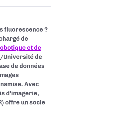
ns fluorescence ?
 chargé de
obotique et de
/Université de
base de données
’images
ansmise. Avec
is d'imagerie,
) offre un socle