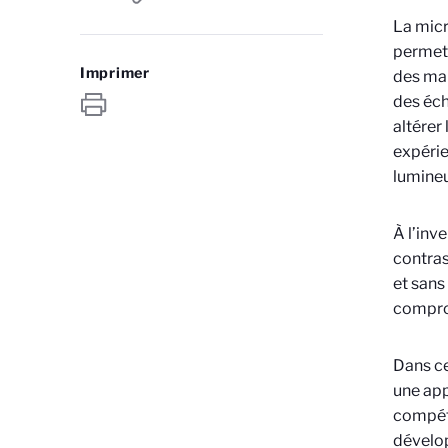
La micr
permett
Imprimer
des mar
des éch
altérer
expérie
lumineu
À l’inv
contras
et sans
comprom
Dans ce
une ap
compéti
dévelo