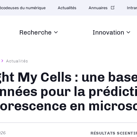
tion
écodeuses du numérique
Actualités
Annuaires
Intra
daire
Recherche
Innovation
Actualités
ane
ght My Cells : une bas
nnées pour la prédict
uorescence en micros
026
RÉSULTATS SCIENTI