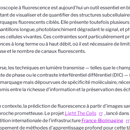
oscopie à fluorescence est
aujourd’hui
un outil essentiel en bi
ant de visualiser et de quantifier des structures subcellulair
quages fluorescents ciblés. Elle présente toutefois plusieurs 
antillons longue, photoblanchiment dégradant le signal, et p
 les cellules vivantes. Ces contraintes sont particulièrement 
nces à long terme ou à haut débit, où il est nécessaire de limit
se et le nombre de canaux fluorescents.
erse, les techniques en lumière transmise — telles que le champ
te de phase ou le contraste interférentiel différentiel (DIC) —
 marquage mais dépourvues de spécificité moléculaire, nécess
is entre la richesse d’information et la préservation des éch
 contexte, la prédiction de fluorescence à partir d’images s
proche prometteuse. Le projet
Light The Cells
, lancé dans
tion internationale de l’infrastructure
France-BioImaging
ppement de méthodes d’apprentissage profond pour cette tâ