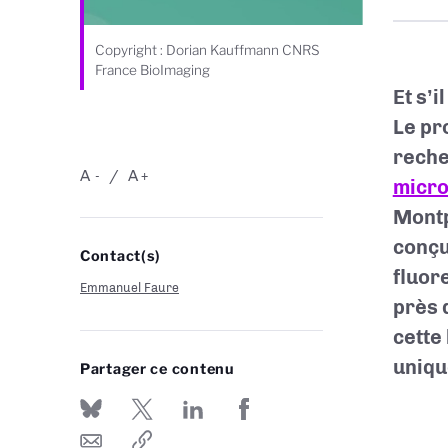
Copyright : Dorian Kauffmann CNRS
France BioImaging
Et s’
Le pr
rech
A
A
-
+
micro
Montp
conçu
Contact(s)
fluor
Emmanuel Faure
près 
cette
uniqu
Partager ce contenu