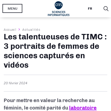
Aller
MENU
FR
au
contenu
principal
Fil
Accueil
Actualités
Les talentueuses de TIMC :
d'Ariane
3 portraits de femmes de
sciences capturés en
vidéos
20 février 2024
Pour mettre en valeur la recherche au
féminin, le comité parité du
laboratoire