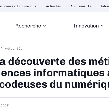
tion
écodeuses du numérique
Actualités
Annuaires
Intra
daire
Recherche
Innovation
Actualités
ane
la découverte des mét
iences informatiques 
codeuses du numériq
r 2025