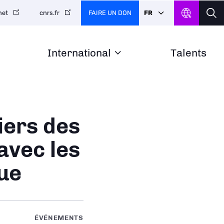
FAIRE UN DON
FR
net
cnrs.fr
International
Talents
iers des
avec les
ue
ÉVÉNEMENTS