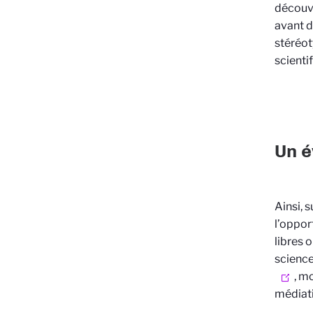
découvr
avant d
stéréot
scienti
Un é
Ainsi, 
l’oppor
libres 
science
, m
médiati