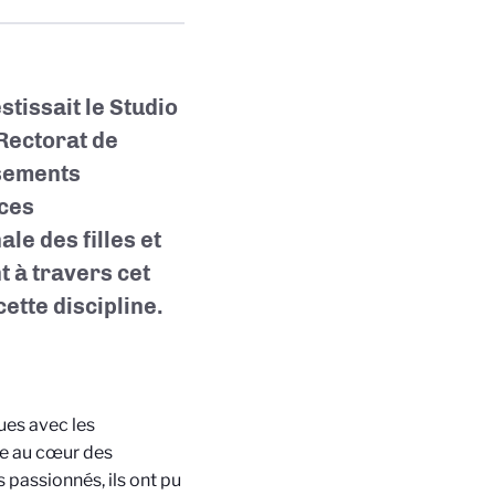
tissait le Studio
 Rectorat de
ssements
nces
le des filles et
 à travers cet
ette discipline.
ues avec les
ée au cœur des
 passionnés, ils ont pu