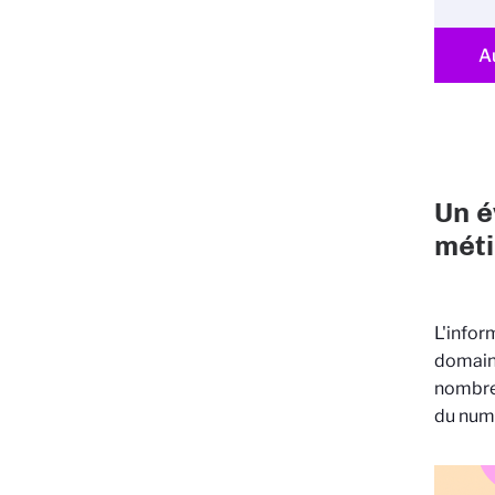
A
Un é
méti
L'infor
domaine
nombreu
du num