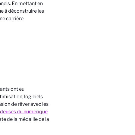
nnels. En mettant en
e à déconstruire les
ne carrière
pants ont eu
imisation, logiciels
asion de rêver avec les
deuses du numérique
te de la médaille de la