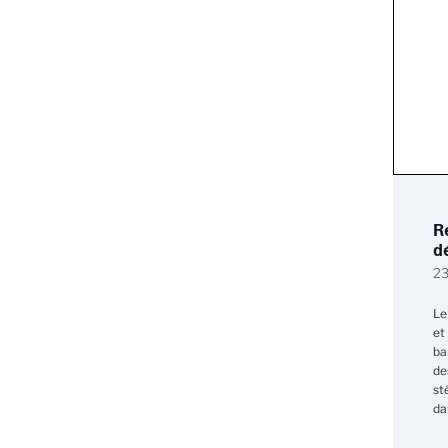
R
d
23
Le
et
ba
de
st
da