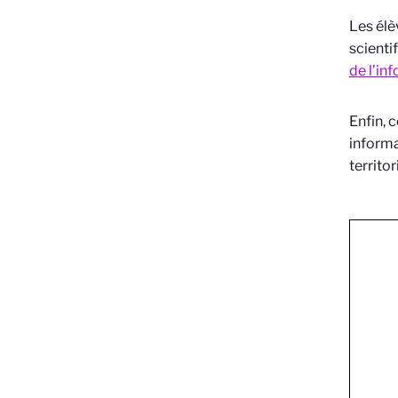
Les élè
scienti
de l’in
Enfin, 
informa
territor