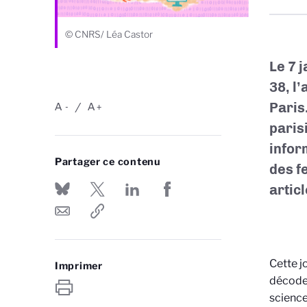
© CNRS/ Léa Castor
Le 7 
38, l
Paris
A
A
-
+
paris
infor
Partager ce contenu
des f
artic
Cette j
Imprimer
décodeu
science