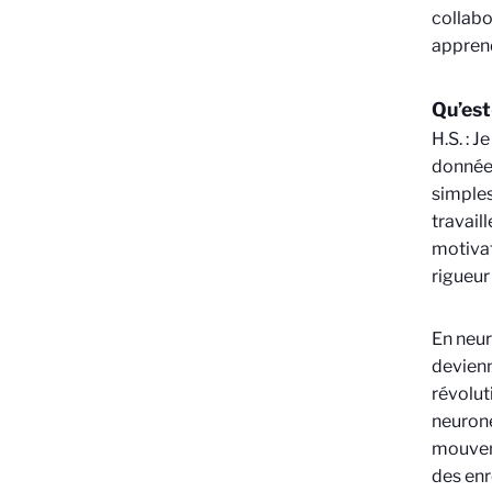
collabo
apprend
Qu’est
H.S. : 
données
simples
travail
motivat
rigueur
En neur
devienn
révolut
neurone
mouveme
des enr