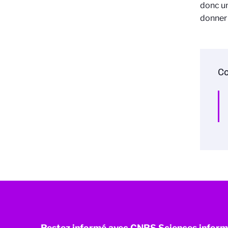
donc un
donner 
Co
Restez informé avec CNRS Sciences inform