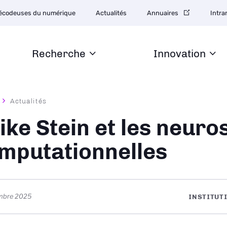
tion
écodeuses du numérique
Actualités
Annuaires
Intra
daire
Recherche
Innovation
Actualités
ane
ike Stein et les neuro
mputationnelles
mbre 2025
INSTITUT