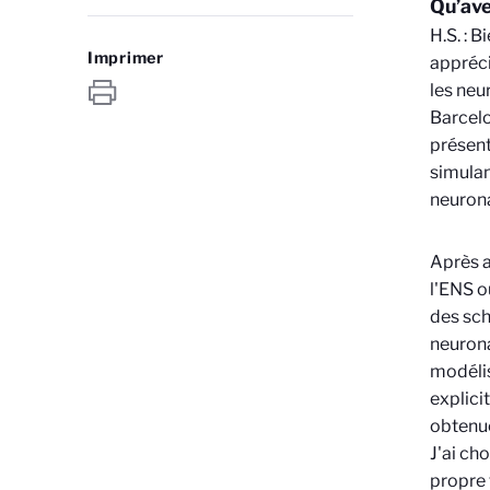
Qu’ave
H.S. : 
Imprimer
appréci
les neu
Barcelo
présent
simula
neuron
Après a
l'ENS o
des sc
neurona
modélis
explic
obtenue
J'ai ch
propre 