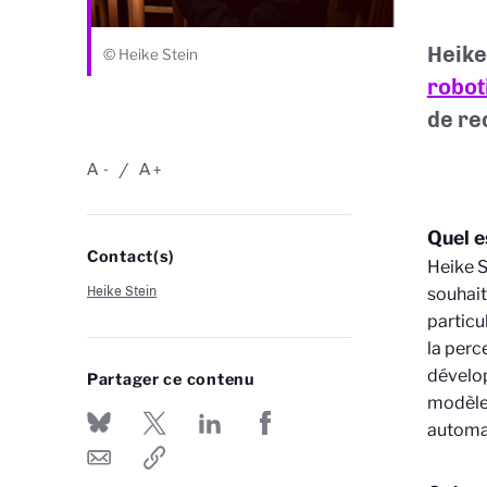
Heike 
© Heike Stein
robot
de re
A
A
-
+
Quel e
Contact(s)
Heike S
Heike Stein
souhait
particu
la perc
dévelo
Partager ce contenu
modèles
automat