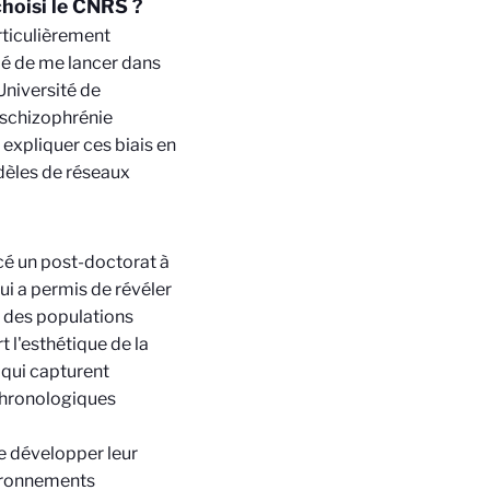
choisi le CNRS ?
articulièrement
idé de me lancer dans
Université de
e schizophrénie
 expliquer ces biais en
èles de réseaux
é un post-doctorat à
i a permis de révéler
 des populations
 l'esthétique de la
qui capturent
chronologiques
 de développer leur
vironnements