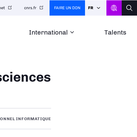
FAIRE UN DON
FR
net
cnrs.fr
International
Talents
sciences
IONNEL INFORMATIQUE