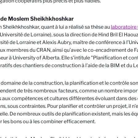
gation coopératifs plus précis et plus fiables.
 de Moslem Sheikhkhoshkar
Sheikhkhoshkar, quant à lui a réalisé sa thèse au
laboratoir
niversité de Lorraine), sous la direction de Hind Bril El Haouz
rsité de Lorraine et Alexis Aubry, maître de conférence à l’Uni
eux membres du CRAN, ainsi qu’avec le co-encadrement de 
eur à University of Alberta. Elle s’intitule "Planification et co
ratifs des chantiers de construction à l’aide de la BIM et du L
 domaine de la construction, la planification et le contrôle so
endent de très nombreux facteurs, comme un nombre import
 aux compétences et cultures différentes évoluant dans de
ins, sous contraintes. Pour planifier et contrôler un projet, il 
elle. De nombreux outils de planification existent, mais les é
ir les bons ou à les combiner efficacement.