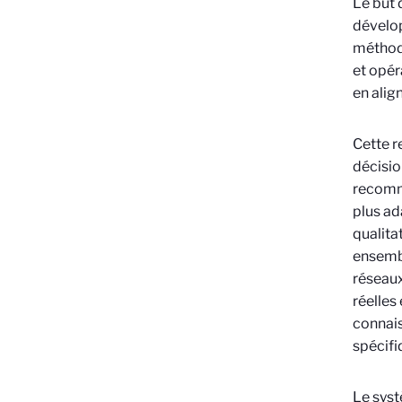
Le but 
dévelop
méthode
et opér
en alig
Cette r
décisio
recomma
plus ad
qualita
ensembl
réseaux
réelles
connais
spécifi
Le syst