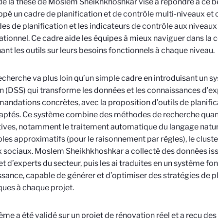
de la thèse de Moslem Sheikhkhoshkar vise à répondre à ce bes
pé un cadre de planification et de contrôle multi-niveaux et co
s de planification et les indicateurs de contrôle aux niveaux
ationnel. Ce cadre aide les équipes à mieux naviguer dans la 
nant les outils sur leurs besoins fonctionnels à chaque niveau.
echerche va plus loin qu’un simple cadre en introduisant un sy
n (DSS) qui transforme les données et les connaissances d’ex
ndations concrètes, avec la proposition d’outils de planifica
aptés. Ce système combine des méthodes de recherche quant
tives, notamment le traitement automatique du langage nature
es approximatifs (pour le raisonnement par règles), le cluster
 sociaux. Moslem Sheikhkhoshkar a collecté des données iss
 et d’experts du secteur, puis les ai traduites en un système fon
sance, capable de générer et d’optimiser des stratégies de pl
ques à chaque projet.
ème a été validé sur un projet de rénovation réel et a reçu des 