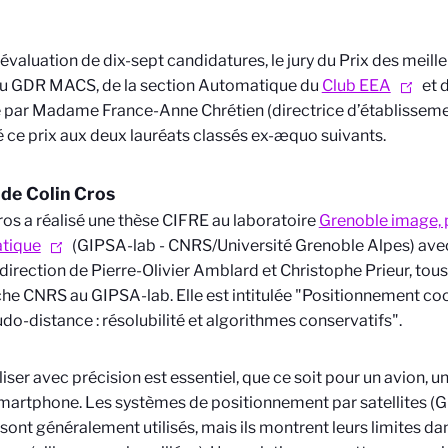
’évaluation de dix-sept candidatures, le jury du Prix des meill
u GDR MACS, de la section Automatique du
Club EEA
et 
 par Madame France-Anne Chrétien (directrice d’établissem
é ce prix aux deux lauréats classés ex-æquo suivants.
de Colin Cros
ros a réalisé une thèse CIFRE au laboratoire
Grenoble image, p
tique
(GIPSA-lab - CNRS/Université Grenoble Alpes) avec
 direction de Pierre-Olivier Amblard et Christophe Prieur, tou
he CNRS au GIPSA-lab. Elle est intitulée "Positionnement co
do-distance : résolubilité et algorithmes conservatifs".
liser avec précision est essentiel, que ce soit pour un avion,
smartphone. Les systèmes de positionnement par satellites
 sont généralement utilisés, mais ils montrent leurs limites 