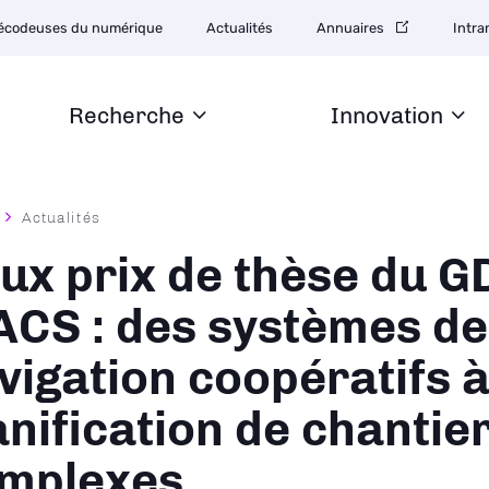
tion
écodeuses du numérique
Actualités
Annuaires
Intra
daire
Recherche
Innovation
Actualités
ane
ux prix de thèse du G
CS : des systèmes de
vigation coopératifs à
anification de chantie
mplexes