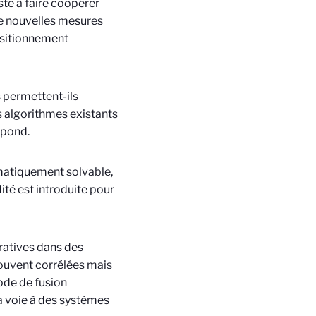
ste à faire coopérer
de nouvelles mesures
positionnement
 permettent-ils
es algorithmes existants
épond.
ématiquement solvable,
ité est introduite pour
ratives dans des
souvent corrélées mais
ode de fusion
la voie à des systèmes