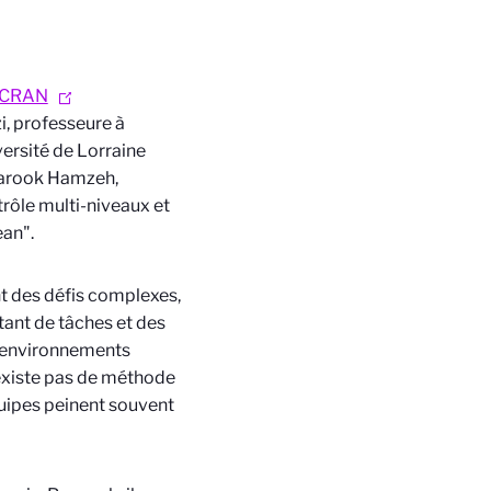
e CRAN
i, professeure à
versité de Lorraine
Farook Hamzeh,
ntrôle multi-niveaux et
ean".
nt des défis complexes,
ant de tâches et des
s environnements
n’existe pas de méthode
quipes peinent souvent