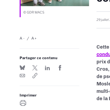
© GDR MACS
29 juille
A
A
-
+
Cette
condu
Partager ce contenu
prix 
Cros,
de ps
Mosle
multi
Imprimer
de la