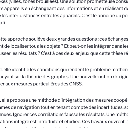
es (villes, zones brouillées). Une solution prometteuse consi
rs appareils en échangeant des informations et en réalisant 
es inter-distances entre les appareils. C’est le principe du 
tif.
tte approche soulève deux grandes questions : ces échanges
t de localiser tous les objets ? Et peut-on les intégrer dans l
usser les résultats ? C’est à ces deux enjeux que cette thèse r
, elle identifie les conditions qui rendent le problème math
puyant sur la théorie des graphes. Une nouvelle notion de rigid
er aux mesures particulières des GNSS.
, elle propose une méthode d’intégration des mesures coopé
hmes de navigation tout en tenant compte des incertitudes, 
nues. Ignorer ces corrélations fausse les résultats. Une méth
ations intègre est introduite et étudiée. Ces travaux ouvrent 