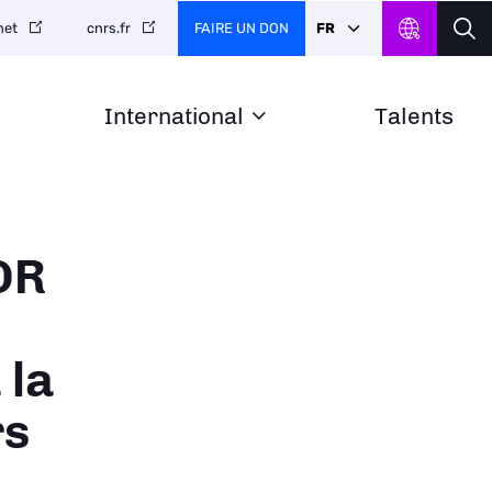
FAIRE UN DON
FR
net
cnrs.fr
International
Talents
DR
 la
rs