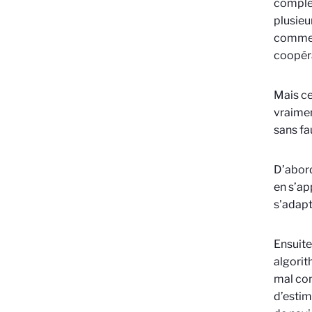
complex
plusieu
comme l
coopéra
Mais ce
vraimen
sans fa
D’abord
en s’ap
s'adapt
Ensuite
algorit
mal con
d’estim