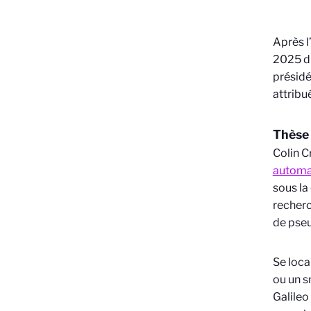
Après l
2025 d
présidé
attribu
Thèse 
Colin C
automa
sous la
recherc
de pseu
Se loca
ou un 
Galileo