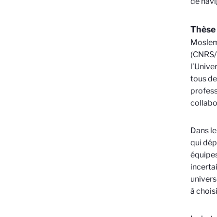
de navi
Thèse
Moslem 
(CNRS/U
l’Unive
tous d
profess
collabo
Dans le
qui dép
équipes
incerta
univers
à chois