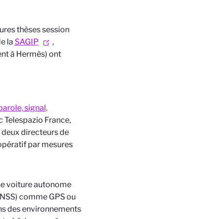
eures thèses session
de la
SAGIP
,
ent à Hermès) ont
arole, signal,
 Telespazio France,
s deux directeurs de
opératif par mesures
 une voiture autonome
 (GNSS) comme GPS ou
dans des environnements