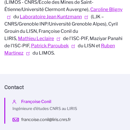
(LIMOS - CNRS/École des Mines de Saint-
Étienne/Université Clermont Auvergne),
Caroline Bligny
du
Laboratoire Jean Kuntzmann
(LJK –
CNRS/Grenoble INP/Université Grenoble Alpes), Cyril
Grouin du LISN, Françoise Conil du
LIRIS,
Mathieu Leclaire
de l’ISC-PIF, Maziyar Panahi
de l'ISC-PIF,
Patrick Paroubek
du LISN et
Ruben
Martinez
du LIMOS.
Contact
Françoise Conil
Ingénieure d’études CNRS au LIRIS
francoise.conil@liris.cnrs.fr