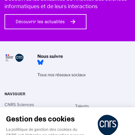
informatiques et de leurs interactions
Découvrir les actualités
Nous suivre
Tous nos réseaux sociaux
NAVIGUER
CNRS Sciences
Talents
informatiques
Actualités
Gestion des cookies
Recherche
Annuaires
Innovation
La politique de gestion des cookies du
Intranet
CNRS est élaborée en adéquation avec sa