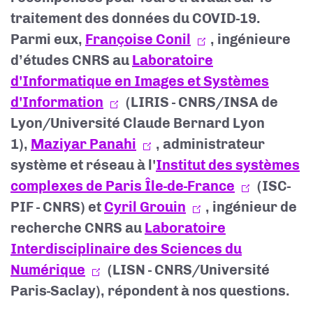
traitement des données du COVID-19.
Parmi eux,
Françoise Conil
, ingénieure
d’études CNRS au
Laboratoire
d'Informatique en Images et Systèmes
d'Information
(LIRIS - CNRS/INSA de
Lyon/Université Claude Bernard Lyon
1),
Maziyar Panahi
, administrateur
système et réseau à l'
Institut des systèmes
complexes de Paris Île-de-France
(ISC-
PIF - CNRS)
et
Cyril Grouin
, ingénieur de
recherche CNRS au
Laboratoire
Interdisciplinaire des Sciences du
Numérique
(LISN - CNRS/Université
Paris-Saclay), répondent à nos questions.