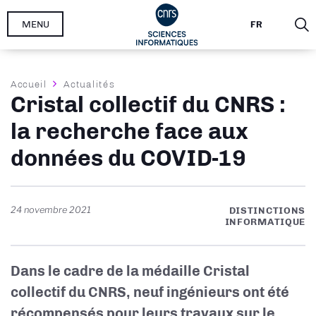
Aller
MENU
FR
au
contenu
principal
Fil
Accueil
Actualités
Cristal collectif du CNRS :
d'Ariane
la recherche face aux
données du COVID-19
24 novembre 2021
DISTINCTIONS
INFORMATIQUE
Dans le cadre de la médaille Cristal
collectif du CNRS, neuf ingénieurs ont été
récompensés pour leurs travaux sur le