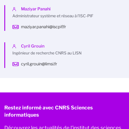
Maziyar Panahi
Administrateur système et réseau à l’ISC-PIF
maziyar.panahi@iscpif.fr
Cyril Grouin
Ingénieur de recherche CNRS au LISN
cyril.grouin@limsi.fr
Restez informé avec CNRS Sciences
informatiques
Découvrez les actualités de l’institut des sciences