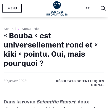
Aller
MENU
FR
au
contenu
principal
Fil
Accueil
Actualités
« Bouba » est
d'Ariane
universellement rond et «
kiki » pointu. Oui, mais
pourquoi ?
30 janvier 2023
RÉSULTATS SCIENTIFIQUES
SIGNAL
Dans la revue
Scientific Report
, deux