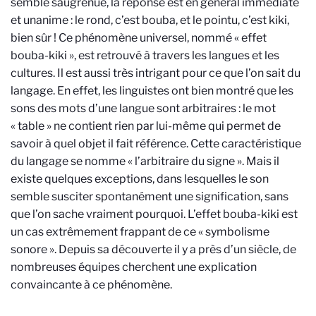
semble saugrenue, la réponse est en général immédiate
et unanime : le rond, c’est bouba, et le pointu, c’est kiki,
bien sûr !
Ce phénomène
universel
, nommé « effet
bouba-kiki
»,
est
retrouvé
à travers les langues et les
cultures.
Il est aussi très intrigant pour ce que l’on sait du
langage. En effet, les linguistes ont bien montré que les
sons des mots d’une langue sont arbitraires : le mot
« table » ne contient rien par lui-même qui permet de
savoir à quel objet il fait référence. Cette caractéristique
du langage se
nomme « l’arbitraire du signe ».
Mais il
existe quelques exceptions, dans lesquelles le son
semble susciter spontanément une signification, sans
que l’on sache vraiment pourquoi. L’effet bouba-kiki est
un cas extrêmement frappant de ce « symbolisme
sonore ». Depuis sa découverte il y a près d’un siècle, de
nombreuses équipes cherchent une explication
convaincante à ce phénomène.