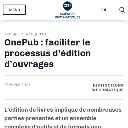
Aller
MENU
FR
au
contenu
principal
Fil
Accueil
Actualités
OnePub : faciliter le
d'Ariane
processus d’édition
d’ouvrages
15 février 2023
DISTINCTIONS
INFORMATIQUE
L'édition de livres implique de nombreuses
parties prenantes et un ensemble
complexe d'outils et de formats peu