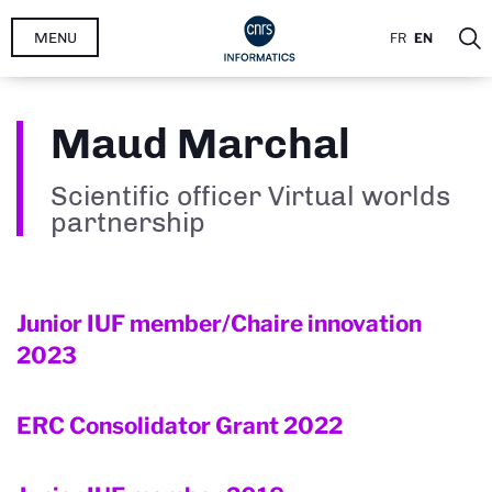
Skip
MENU
FR
EN
to
main
content
Maud Marchal
Scientific officer Virtual worlds
partnership
Junior IUF member/Chaire innovation
2023
ERC Consolidator Grant
2022