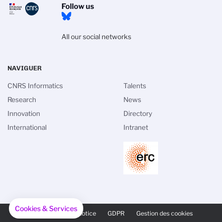
Follow us
All our social networks
NAVIGUER
CNRS Informatics
Talents
Research
News
Innovation
Directory
International
Intranet
PIED
Cookies & Services
DE
Credits
Legal notice
GDPR
Gestion des cookies
PAGE