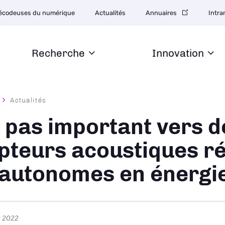
tion
écodeuses du numérique
Actualités
Annuaires
Intra
daire
Recherche
Innovation
Actualités
ane
 pas important vers d
pteurs acoustiques ré
 autonomes en énergi
r 2022