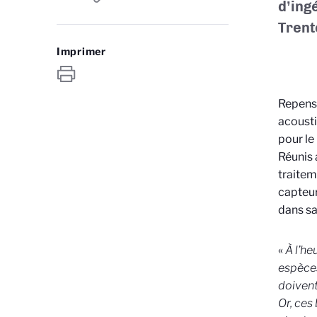
d’ing
Trento
Imprimer
Repense
acousti
pour le
Réunis 
traitem
capteur
dans sa
«
À l’he
espèces
doivent
Or, ces