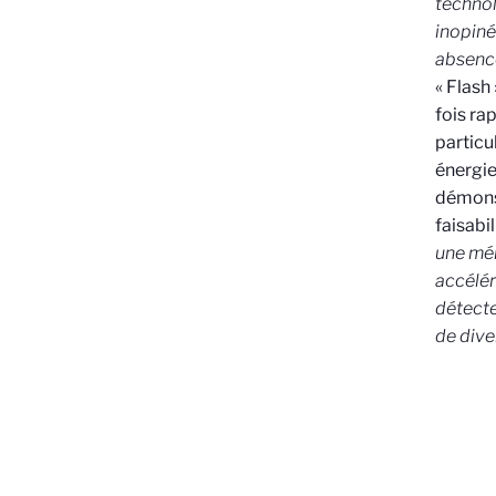
technol
inopiné
absence
« Flash
fois ra
particu
énergie
démonst
faisabi
une mém
accélér
détecte
de dive