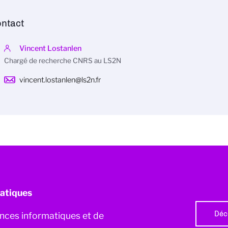
ntact
Vincent Lostanlen
Chargé de recherche CNRS au LS2N
vincent.lostanlen@ls2n.fr
atiques
Déc
iences informatiques et de