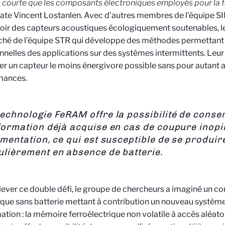
s courte que les composants électroniques employés pour la f
tate Vincent Lostanlen. Avec d’autres membres de l’équipe S
ir des capteurs acoustiques écologiquement soutenables, le 
hé de l’équipe STR q
ui développe des méthodes permettant 
nnelles des applications sur des systèmes intermittents
. Leu
r un capteur le moins énergivore possible sans pour autant a
mances.
technologie FeRAM offre la possibilité de conse
nformation déjà acquise en cas de coupure inopi
limentation, ce qui est susceptible de se produir
ulièrement en absence de batterie.
lever ce double défi, le groupe de chercheurs a imaginé un c
que sans batterie mettant à contribution un nouveau systèm
mation : la mémoire ferroélectrique non volatile à accès aléat