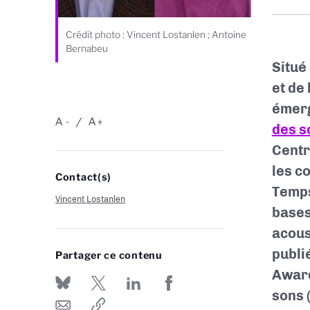
Crédit photo : Vincent Lostanlen ; Antoine
Bernabeu
Situé 
et de
émerg
A
A
-
+
des s
Centr
les c
Contact(s)
Temps
Vincent Lostanlen
bases
acoust
publi
Partager ce contenu
Award
sons 