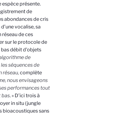
e espèce présente.
egistrement de
des abondances de cris
 d’une vocalise, sa
n réseau de ces
r sur le protocole de
as débit d'objets
 algorithme de
 les séquences de
n réseau,
complète
rme, nous envisageons
 ses performances tout
t bas
. » D’ici trois à
yer in situ (jungle
rs bioacoustiques sans