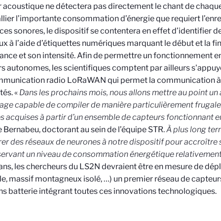
 acoustique ne détectera pas directement le chant de chaqu
llier l’importante consommation d’énergie que requiert l’enr
es sonores, le dispositif se contentera en effet d’identifier 
ux à l’aide d’étiquettes numériques marquant le début et la fin
nce et son intensité. Afin de permettre un fonctionnement e
s autonomes, les scientifiques comptent par ailleurs s'appuye
mmunication radio LoRaWAN qui permet la communication à b
és. «
Dans les prochains mois, nous allons mettre au point un
age capable de compiler de manière particulièrement frugale
 acquises à partir d’un ensemble de capteurs fonctionnant e
 Bernabeu, doctorant au sein de l’équipe STR.
À plus long te
rer des réseaux de neurones à notre dispositif pour accroître
ervant un niveau de consommation énergétique relativemen
ans, les chercheurs du LS2N devraient être en mesure de déplo
le, massif montagneux isolé, …) un premier réseau de capteu
sans batterie intégrant toutes ces innovations technologiques.