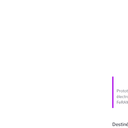
Protot
électr
FeRAM
Destiné