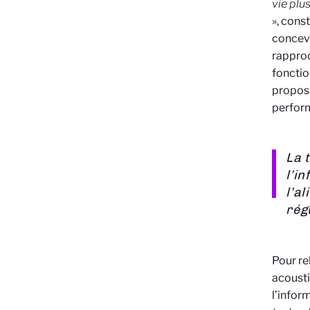
vie plu
», cons
concevo
rapproc
fonctio
propose
perfor
La 
l’i
l’a
rég
Pour re
acousti
l’infor