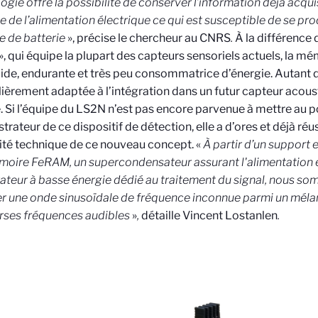
ogie offre la possibilité de conserver l’information déjà acqu
e de l’alimentation électrique ce qui est susceptible de se pr
 de batterie
»,
précise le chercheur au CNRS
.
À la différence
», qui équipe la plupart des capteurs sensoriels actuels, la m
pide, endurante et très peu consommatrice d’énergie. Autant d
lièrement adaptée à l’intégration dans un futur capteur aco
. Si l’équipe du LS2N n’est pas encore parvenue à mettre au p
rateur de ce dispositif de détection, elle a d’ores et déjà réus
lité technique de ce nouveau concept. «
À partir d’un support 
oire FeRAM, un supercondensateur assurant l'alimentation e
ateur à basse énergie dédié au traitement du signal, nous s
r une onde sinusoïdale de fréquence inconnue parmi un méla
rses fréquences audibles
»
,
détaille Vincent Lostanlen
.