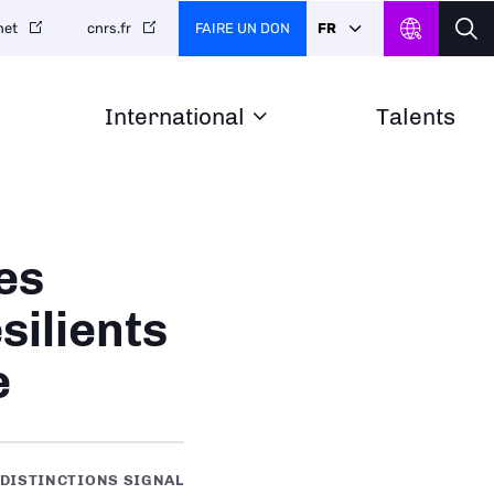
FAIRE UN DON
FR
net
cnrs.fr
International
Talents
es
silients
e
DISTINCTIONS SIGNAL