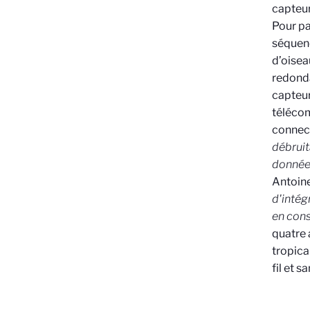
capteur
Pour pa
séquenc
d’oisea
redonda
capteur
téléco
connect
débruit
données
Antoine
d'intég
en cons
quatre 
tropica
fil et 