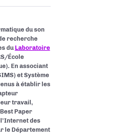
formatique du son
 de recherche
es du
Laboratoire
RS/École
e). En associant
(SIMS) et Système
nus à établir les
apteur
eur travail,
e Best Paper
l’Internet des
ar le Département