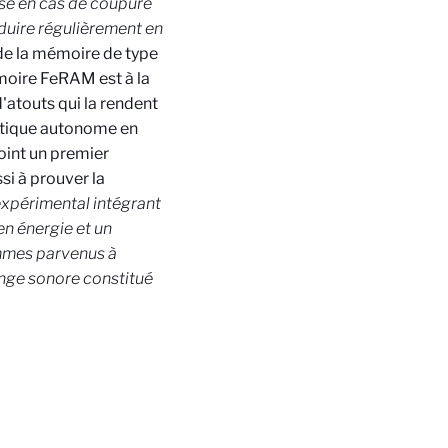
ise en cas de coupure
oduire régulièrement en
 de la mémoire de type
émoire FeRAM est à la
'atouts qui la rendent
ustique autonome en
oint un premier
si à prouver la
expérimental intégrant
n énergie et un
ommes parvenus à
nge sonore constitué