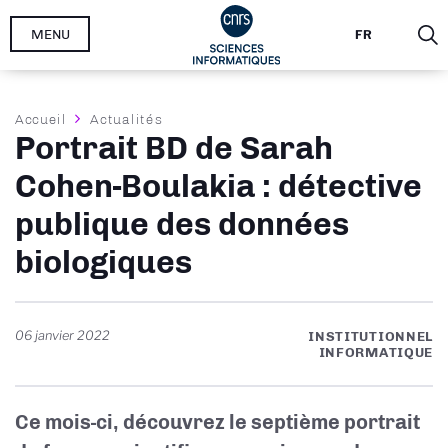
Aller
MENU
FR
au
contenu
principal
Fil
Accueil
Actualités
Portrait BD de Sarah
d'Ariane
Cohen-Boulakia : détective
publique des données
biologiques
06 janvier 2022
INSTITUTIONNEL
INFORMATIQUE
Ce mois-ci, découvrez le septième portrait