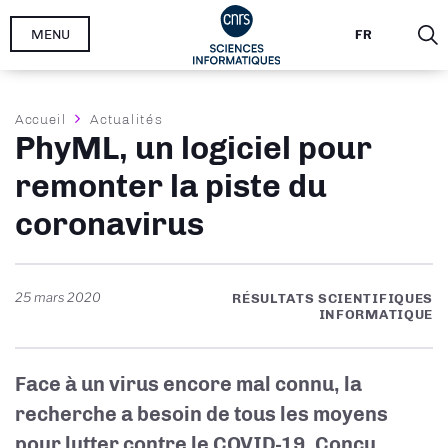
Aller
MENU
FR
au
contenu
principal
Fil
Accueil
Actualités
PhyML, un logiciel pour
d'Ariane
remonter la piste du
coronavirus
25 mars 2020
RÉSULTATS SCIENTIFIQUES
INFORMATIQUE
Face à un virus encore mal connu, la
recherche a besoin de tous les moyens
pour lutter contre le COVID-19. Conçu,