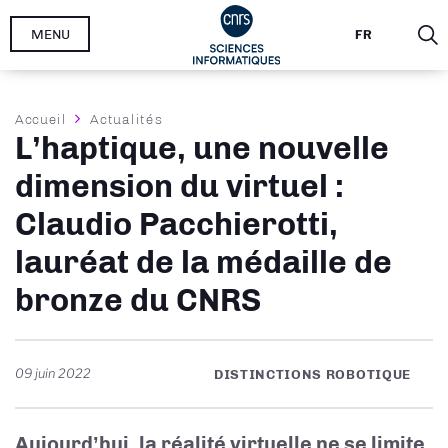
Aller
MENU
FR
au
contenu
principal
Fil
Accueil
Actualités
L’haptique, une nouvelle
d'Ariane
dimension du virtuel :
Claudio Pacchierotti,
lauréat de la médaille de
bronze du CNRS
09 juin 2022
DISTINCTIONS ROBOTIQUE
Aujourd’hui, la réalité virtuelle ne se limite