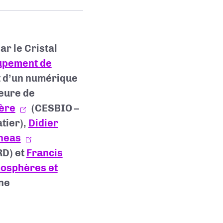
r le Cristal
upement de
 d’un numérique
ieure de
hère
(CESBIO –
tier),
Didier
theas
RD) et
Francis
mosphères et
ne