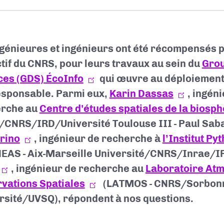
ngénieures et ingénieurs ont été récompensés pa
ctif du CNRS, pour leurs travaux au sein du
Gro
ces (GDS) ÉcoInfo
qui œuvre au déploiement
sponsable. Parmi eux,
Karin Dassas
, ingén
erche au
Centre d'études spatiales de la biosp
CNRS/IRD/Université Toulouse III - Paul Saba
rino
, ingénieur de recherche à
l’Institut Py
EAS - Aix-Marseille Université/CNRS/Inrae/I
, ingénieur de recherche au
Laboratoire At
vations Spatiales
(LATMOS - CNRS/Sorbon
rsité/UVSQ), répondent à nos questions.