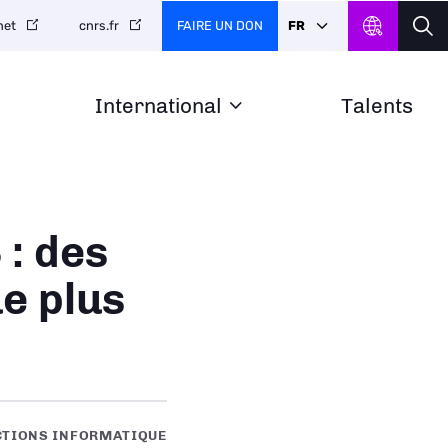
FAIRE UN DON
FR
net
cnrs.fr
International
Talents
 : des
e plus
CTIONS INFORMATIQUE