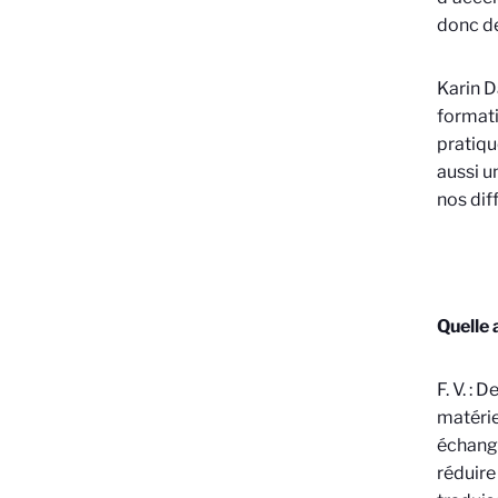
donc de
Karin D
formati
pratiqu
aussi u
nos dif
Quelle 
F. V. : 
matérie
échange
réduire