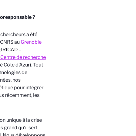
coresponsable ?
e chercheurs a été
e CNRS au
Grenoble
GRICAD –
u
Centre de recherche
 Côte d'Azur)
. Tout
hnologies de
nnées, nos
tique pour intégrer
plus récemment, les
on unique à la crise
 grand qu’il sert
nd. Nous développons