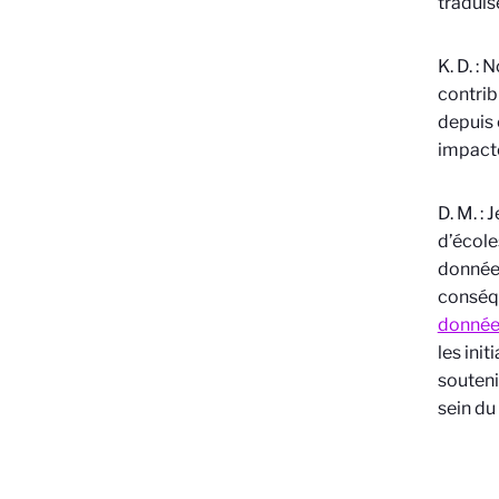
traduis
K. D. :
contrib
depuis 
impacte
D. M. :
d’école
données
conséqu
données
les ini
souteni
sein du