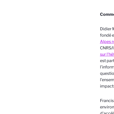
Commen
Didier 
fondé 
Alpes r
CNRS/I
sur l'h
est par
l’infor
questio
l’ensem
impacts
Francis
environ
d'accél