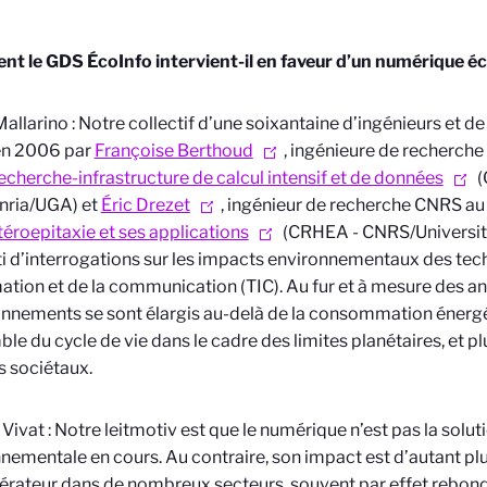
t le GDS ÉcoInfo intervient-il en faveur d’un numérique é
Mallarino : Notre collectif d’une soixantaine d’ingénieurs et d
en 2006 par
Françoise Berthoud
,
ingénieure de recherch
echerche-infrastructure de calcul intensif et de données
(
nria/UGA)
et
Éric Drezet
, ingénieur de recherche CNRS a
étéroepitaxie et ses applications
(CRHEA - CNRS/Université
ti d’interrogations sur les impacts environnementaux des tec
mation et de la communication (TIC). Au fur et à mesure des a
nnements se sont élargis au-delà de la consommation énergé
ble du cycle de vie dans le cadre des limites planétaires, et 
 sociétaux.
 Vivat : Notre leitmotiv est que le numérique n’est pas la soluti
nementale en cours. Au contraire, son impact est d’autant plus
érateur dans de nombreux secteurs, souvent par effet rebo