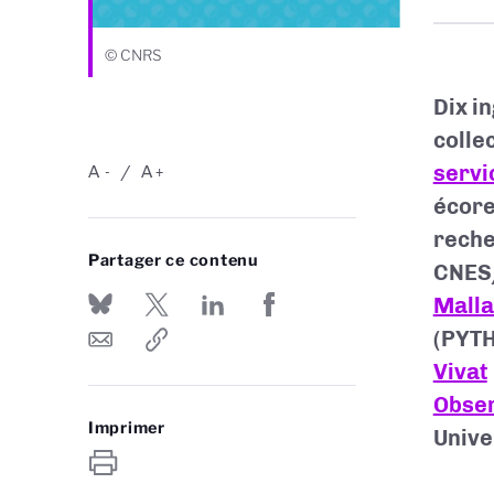
© CNRS
Dix i
colle
servi
A
A
-
+
écore
rech
Partager ce contenu
CNES/
Malla
(PYTH
Vivat
Obser
Imprimer
Unive