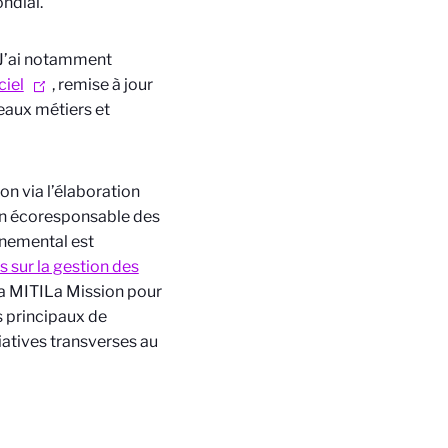
ndial.
. J’ai notamment
ciel
, remise à jour
seaux métiers et
on via l’élaboration
ion écoresponsable des
nnemental est
 sur la gestion des
a MITI
La Mission pour
fs principaux de
iatives transverses au