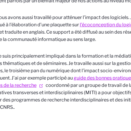
ent parfois par un bienfait majeur de nos actions au niveau mo
 Nous avons aussi travaillé pour atténuer l’impact des logiciels
ué à l’élaboration d’une plaquette sur
l’écoconception du logi
et traduite en anglais. Ce support a été diffusé au sein des ré
 la communauté informatique au sens large.
 Je suis principalement impliqué dans la formation et la médiati
s thématiques et de séminaires. Je travaille aussi sur la gest
, le troisième pan du numérique dont l’impact socio-enviro
ent. J’ai par exemple participé au
guide des bonnes pratiques
 de la recherche
coordonné par un groupe de travail de l
tiatives transverses et interdisciplinaires (MITI) a pour objecti
r des programmes de recherche interdisciplinaires et des init
 CNRS.
.