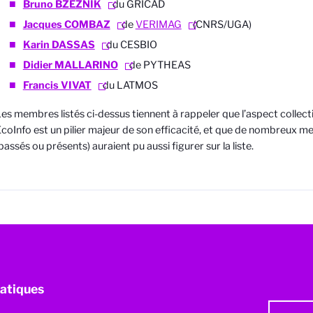
Bruno BZEZNIK
du GRICAD
Jacques COMBAZ
de
VERIMAG
(CNRS/UGA)
Karin DASSAS
du CESBIO
Didier MALLARINO
de PYTHEAS
Francis VIVAT
du LATMOS
es membres listés ci-dessus tiennent à rappeler que l’aspect collecti
coInfo est un pilier majeur de son efficacité, et que de nombreux m
passés ou présents) auraient pu aussi figurer sur la liste.
atiques