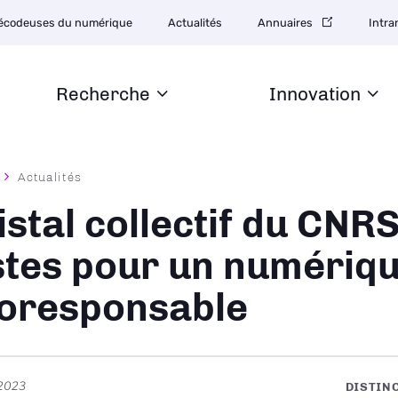
tion
écodeuses du numérique
Actualités
Annuaires
Intra
daire
Recherche
Innovation
Actualités
ane
istal collectif du CNRS
stes pour un numériqu
oresponsable
t 2023
DISTIN