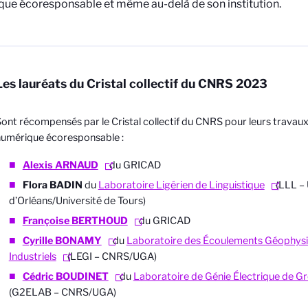
ue écoresponsable et même au-delà de son institution.
Les lauréats du Cristal collectif du CNRS 2023
ont récompensés par le Cristal collectif du CNRS pour leurs travaux 
umérique écoresponsable :
Alexis ARNAUD
du GRICAD
Flora BADIN
du
Laboratoire Ligérien de Linguistique
(LLL – 
d’Orléans/Université de Tours)
Françoise BERTHOUD
du GRICAD
Cyrill
e BONAMY
du
Laboratoire des Écoulements Géophysi
Industriels
(LEGI – CNRS/UGA)
Cédric BOUDINET
du
Laboratoire de Génie Électrique de G
(G2ELAB – CNRS/UGA)