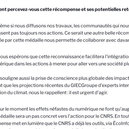
t percevez-vous cette récompense et ses potentielles re
 Même si nous diffusons nos travaux, les communautés qui nou
sent pas toujours nos actions. Ce serait une autre belle récom
e par cette médaille nous permette de collaborer avec dava
 Nous espérons que cette reconnaissance facilitera l'intégratio
rique dans les actions à mener pour aller vers une société p
 souligne aussi la prise de conscience plus globale des impac
t que les projections récentes du GIEC
Groupe d'experts inte
ion du climat.
nous le rappellent : il est urgent d’agir.
 Pour le moment les effets néfastes du numérique ne font qu’au
édaille sera un pas concret vers l’action pour le CNRS. En tout
nse met en lumière que le CNRS a déjà les outils, via ÉcoInfo