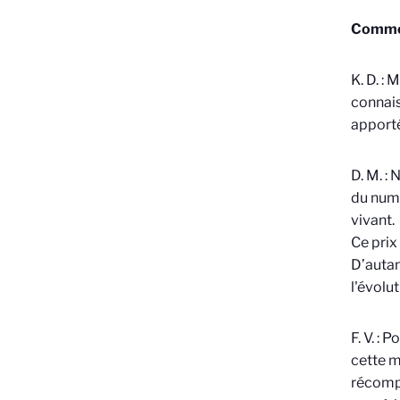
Commen
K. D. :
connais
apporté
D. M. :
du numé
vivant.
Ce prix
D’autan
l'évolut
F. V. :
cette m
récompe