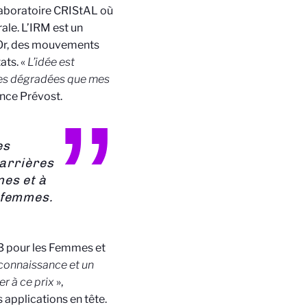
laboratoire CRIStAL où
le. L’IRM est un
. Or, des mouvements
ats. «
L’idée est
ages dégradées que mes
ence Prévost.
es
carrières
nes et à
 femmes.
23 pour les Femmes et
econnaissance et un
r à ce prix
»,
 applications en tête.