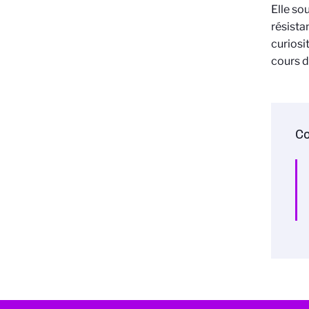
Elle so
résista
curiosi
cours d
Co