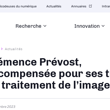
tion
écodeuses du numérique
Actualités
Annuaires
Intra
daire
Recherche
Innovation
Actualités
ane
émence Prévost,
compensée pour ses 
 traitement de l’image
mbre 2023