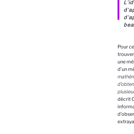
L’i
d’a
d’a
bea
Pour ce
trouver
une mét
d’un mê
mathéma
d’obten
plusieu
décrit 
informa
d’obser
extraya