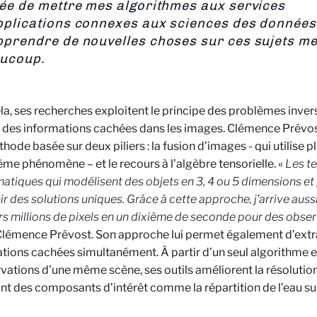
dée de mettre mes algorithmes aux services
pplications connexes aux sciences des données
pprendre de nouvelles choses sur ces sujets me 
ucoup.
la, ses recherches exploitent le principe des problèmes inver
 des informations cachées dans les images. Clémence Prévost
hode basée sur deux piliers : la fusion d’images - qui utilise 
me phénomène – et le recours à l’algèbre tensorielle. «
Les te
tiques qui modélisent des objets en 3, 4 ou 5 dimensions e
ir des solutions uniques. Grâce à cette approche, j’arrive auss
rs millions de pixels en un dixième de seconde pour des observ
Clémence Prévost. Son approche lui permet également d’extra
tions cachées simultanément. À partir d’un seul algorithme e
vations d’une même scène, ses outils améliorent la résolutio
nt des composants d’intérêt comme la répartition de l’eau sur u