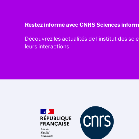
Restez informé avec CNRS Sciences inform
Découvrez les actualités de l’institut des sc
leurs interactions