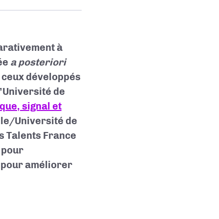
arativement à
rée
a posteriori
e ceux développés
’Université de
ue, signal et
le/Université de
es Talents France
 pour
 pour améliorer