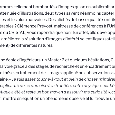
mmes tellement bombardés d’images qu’on en oublierait pre
tte nuée d’illustrations, deux types savent néanmoins capter n
lles et les plus mauvaises. Des clichés de basse qualité sont-i
érables ? Clémence Prévost, maîtresse de conférences à l’Univ
du CRIStAL, vous répondra que non ! En effet, elle dévelop
à améliorer la résolution d’images d’intérêt scientifique (satel
nt) de différentes natures.
ne école d’ingénieurs, un Master 2 et quelques hésitations, 
sa voie grâce à des stages de recherche et un encadrement bien
ne thèse en traitement de l’image appliqué aux observations sat
aine. «
Je suis assez touche-à-tout et plein de choses m’intére
sciplinarité de ce domaine à la frontière entre physique, math
tique a été et reste un bon moyen d’assouvir ma curiosité
», c
f : mettre en équation un phénomène observé et lui trouver un