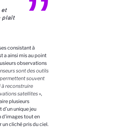
 et
plaît
ses consistant à
 a ainsi mis au point
plusieurs observations
nseurs sont des outils
t permettent souvent
i à reconstruire
ations satellites
»,
ire plusieurs
t d’un unique jeu
n d’images tout en
n cliché pris du ciel.