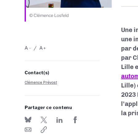
© Clémence Losfeld
Une i
une i
par d
A
A
-
+
par C
Lille
Contact(s)
autom
Clémence Prévost
Lille
2023 
l’app
Partager ce contenu
la pr