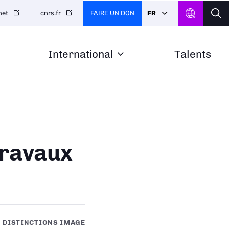
FAIRE UN DON
FR
net
cnrs.fr
International
Talents
travaux
DISTINCTIONS IMAGE