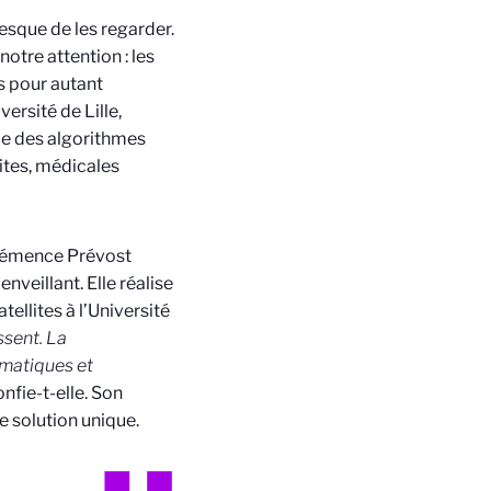
sque de les regarder.
otre attention : les
ls pour autant
ersité de Lille,
pe des algorithmes
lites, médicales
Clémence Prévost
veillant. Elle réalise
ellites à l’Université
ssent. La
ématiques et
onfie-t-elle. Son
e solution unique.