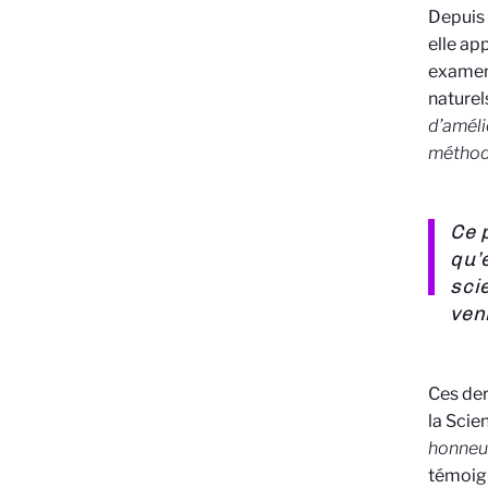
Depuis 
elle ap
examen 
naturel
d’améli
méthode
Ce 
qu’
sci
ven
Ces der
la Scie
honneur
témoign