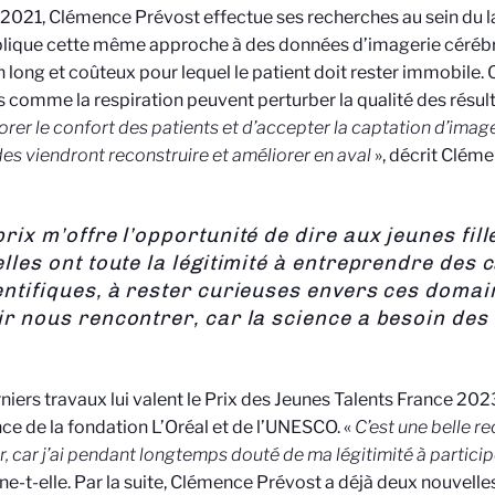
2021, Clémence Prévost effectue ses recherches au sein du 
plique cette même approche à des données d’imagerie cérébra
long et coûteux pour lequel le patient doit rester immobile
s comme la respiration peuvent perturber la qualité des résult
orer le confort des patients et d’accepter la captation d’im
s viendront reconstruire et améliorer en aval
», décrit Clém
prix m’offre l’opportunité de dire aux jeunes fill
elles ont toute la légitimité à entreprendre des 
entifiques, à rester curieuses envers ces domai
ir nous rencontrer, car la science a besoin des
niers travaux lui valent le Prix des Jeunes Talents France 20
nce de la fondation L’Oréal et de l’UNESCO. «
C’est une belle r
, car j’ai pendant longtemps douté de ma légitimité à participe
e-t-elle. Par la suite, Clémence Prévost a déjà deux nouvelles