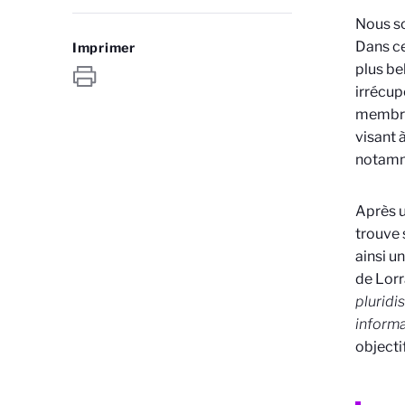
Nous so
Dans ce
Imprimer
plus be
irrécup
membre 
visant 
notamme
Après u
trouve 
ainsi u
de Lorr
pluridi
informa
objecti