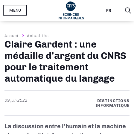
Aller
MENU
FR
au
contenu
principal
Fil
Accueil
Actualités
Claire Gardent : une
d'Ariane
médaille d’argent du CNRS
pour le traitement
automatique du langage
09 juin 2022
DISTINCTIONS
INFORMATIQUE
La discussion entre l’humain et la machine