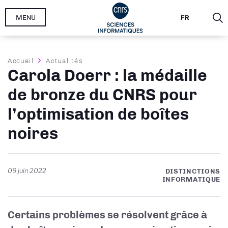
Aller
MENU
FR
au
contenu
principal
Fil
Accueil
Actualités
Carola Doerr : la médaille
d'Ariane
de bronze du CNRS pour
l’optimisation de boîtes
noires
09 juin 2022
DISTINCTIONS
INFORMATIQUE
Certains problèmes se résolvent grâce à