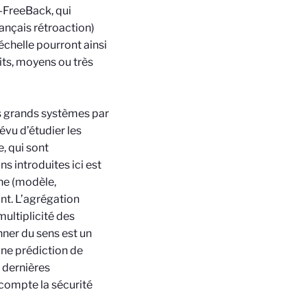
e-FreeBack, qui
rançais rétroaction)
chelle pourront ainsi
its, moyens ou très
s grands systèmes par
vu d’étudier les
, qui sont
s introduites ici est
îne (modèle,
nt. L’agrégation
multiplicité des
ner du sens est un
une prédiction de
s dernières
compte la sécurité