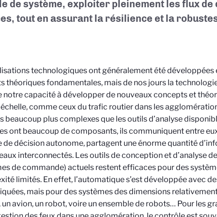
le de système, exploiter pleinement les flux de
es, tout en assurant la résilience et la robust
lisations technologiques ont généralement été développées 
ts théoriques fondamentales, mais de nos jours la technologi
e notre capacité à développer de nouveaux concepts et théor
échelle, comme ceux du trafic routier dans les agglomération
 beaucoup plus complexes que les outils d’analyse disponible
es ont beaucoup de composants, ils communiquent entre eu
e de décision autonome, partagent une énorme quantité d’inf
eaux interconnectés. Les outils de conception et d’analyse d
es de commande) actuels restent efficaces pour des systèm
ité limités. En effet, l’automatique s’est développée avec 
iquées, mais pour des systèmes des dimensions relativement
, un avion, un robot, voire un ensemble de robots… Pour les gr
gestion des feux dans une agglomération, le contrôle est souv