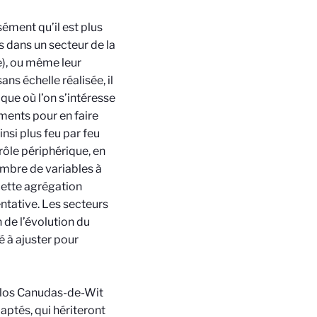
sément qu’il est plus
s dans un secteur de la
e), ou même leur
ns échelle réalisée, il
que où l’on s’intéresse
éments pour en faire
nsi plus feu par feu
trôle périphérique, en
ombre de variables à
cette agrégation
entative. Les secteurs
de l’évolution du
é à ajuster pour
rlos Canudas-de-Wit
ptés, qui hériteront