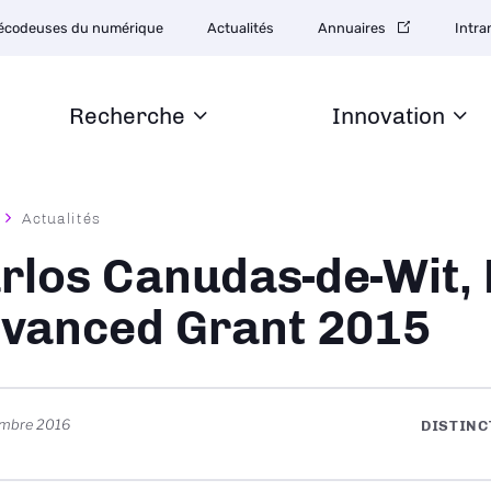
tion
écodeuses du numérique
Actualités
Annuaires
Intra
daire
Recherche
Innovation
Actualités
ane
rlos Canudas-de-Wit,
vanced Grant 2015
embre 2016
DISTINC