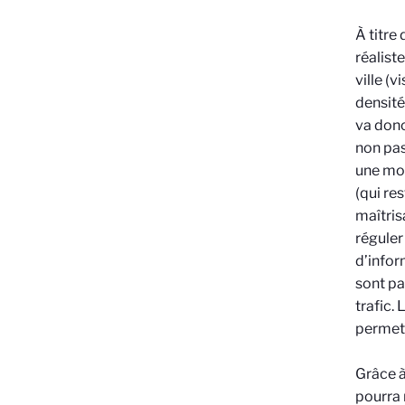
À titre
réalist
ville (
densité
va donc
non pas
une moy
(qui re
maîtris
réguler
d’infor
sont pa
trafic.
permett
Grâce à
pourra 