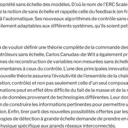
ropriété sans échelle des modèles. D’où le nom de l’ERC Scal
 la notion de sans échelle et rappelle celle du feedback (en f
à l’automatique. Ses nouveaux algorithmes de contrôle sans é
cilement adaptables aux différents systèmes, qu’ils soient pet
.
 de vouloir définir une théorie complète de la commande de
trôleurs sans échelle, Carlos Canudas-de-Wit a également pré
es de reconstruction de variables non mesurées sans échelle
entaires à ceux du contrôle. L’une des principales innovation
nouvelle théorie assurera l’évolutivité de l’ensemble de la cha
tion, contrôle) et non pas seulement celle d’un seul composa
ations peut en effet être difficile du fait de la masse et de la 
 de données provenant de technologies différentes. Leur don
fin de construire les informations pertinentes pour permettre 
ion. Enfin, tirer parti des nouvelles possibilités offertes par le
ogies de détection à grande échelle demande de prendre en 
hysique spécifique aux grands réseaux interconnectés.