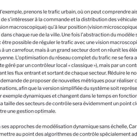
 d’exemple, prenons le trafic urbain, où on peut comprendre ai
e de s’intéresser à la commande et la distribution des véhicule
vision macroscopique) qu’à leur position (vision microscopiqu
 dans chaque rue de la ville. Une fois l’abstraction du modèle sa
 être possible de réguler le trafic avec une vision macroscopi
 à un carrefour, mais à un grand secteur dont on réunit les él
enne. L’optimisation du réseau complet du trafic ne se fera ai
ste géré par un contrôleur local « classique »), mais par un con
ant les flux entrant et sortant de chaque secteur. Réduire le n
 demande de proposer de nouvelles métriques pour réaliser 
mations, afin que la version simplifiée du système soit représ
r exemple dynamiques et changent dans le temps en fonction 
 La taille des secteurs de contrôle sera évidemment un point cl
re une gestion optimale.
 ses approches de modélisation dynamique sans échelle, Ca
mettre au point des algorithmes de contrôle spécialement ada