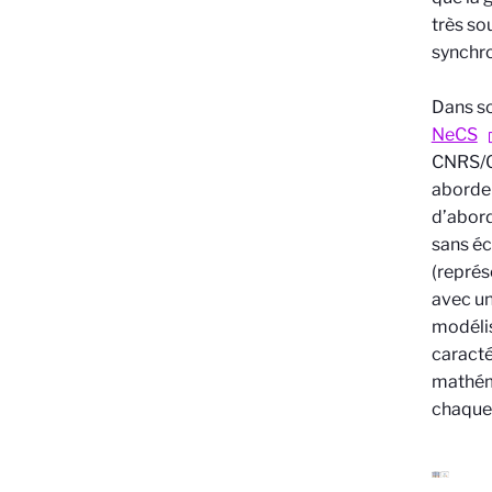
très so
synchro
Dans so
NeCS
CNRS/G
aborde
d’abord
sans éc
(représ
avec un
modélis
caracté
mathéma
chaque 