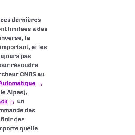
ces dernières
t limitées à des
inverse, la
important, et les
oujours pas
 Pour résoudre
ercheur CNRS au
 Automatique
e Alpes),
ack
un
ommande des
finir des
mporte quelle