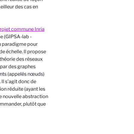
eilleur des cas en
rojet commune Inria
e (GIPSA-lab -
u paradigme pour
 échelle. Il propose
 théorie des réseaux
s par des graphes
ints (appelés nœuds)
 Il s’agit donc de
on réduite (ayant les
e nouvelle abstraction
ommander, plutôt que