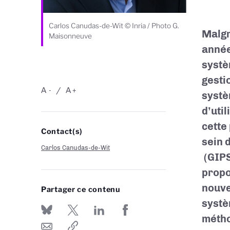
Carlos Canudas-de-Wit © Inria / Photo G.
Malgr
Maisonneuve
année
systè
gesti
A
A
-
+
systè
d’uti
cette
Contact(s)
sein 
Carlos Canudas-de-Wit
(GIPS
propo
nouve
Partager ce contenu
systè
métho