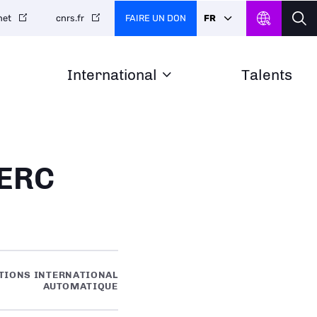
FAIRE UN DON
FR
net
cnrs.fr
International
Talents
 ERC
TIONS INTERNATIONAL
AUTOMATIQUE