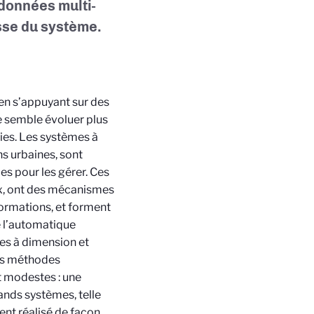
 données multi-
esse du système.
en s’appuyant sur des
e semble évoluer plus
ies. Les systèmes à
s urbaines, sont
s pour les gérer. Ces
x, ont des mécanismes
ormations, et forment
e l’automatique
es à dimension et
des méthodes
 modestes : une
ands systèmes, telle
ent réalisé de façon