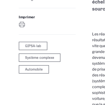
échel
sourc
Imprimer
Les réa
résulta
vite qu
GIPSA-lab
grande 
devenus
Système complexe
systèm
de pris
Automobile
des rés
(systèm
complex
sophist
voiture
que la 