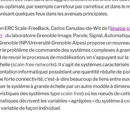
us-optimale, par exemple carrefour par carrefour, et dans le m
nisant quelques feux dans les avenues principales.
n ERC Scale-FreeBack, Carlos Canudas-de-Wit de l’
équipe-p
du laboratoire Grenoble Image, Parole, Signal, Automatiqu
renoble INP/Université Grenoble Alpes) propose un nouvea
r le problème de commande des systèmes complexes à grande
 de revoir le processus de modélisation, en s’appuyant sur la
helle (
scale-free networks
). Il s’agit de systèmes caractérisé
entation informatique) possédant une quantité réduite de po
e forte connectivité, c’est-à-dire beaucoup de liens entre eux.
er le système à grande échelle par un autre modèle à dimensi
ristiques des systèmes type
scale-free
) où les nœuds de cett
tiques décrivent les variables « agrégées » du système à c
variable de façon individuel.