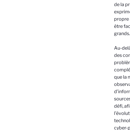
de la p
exprime
propre 
être fa
grands
Au-delà
des con
problèm
complém
que la 
observa
d’inform
sources
défi, a
l’évolut
technol
cyber-p